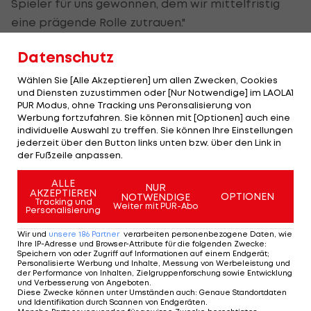
Spieler für uns gewonnen, dem wir mittelfristig
eine prägende Rolle zutrauen."
Arthur zu dem Wechsel: "Ich bin sehr stolz darauf,
Datenschutz
bald für Bayer 04 spielen zu dürfen. Der Klub ist in
Wählen Sie [Alle Akzeptieren] um allen Zwecken, Cookies
Brasilien bekannt und beliebt, in Leverkusen sind
und Diensten zuzustimmen oder [Nur Notwendige] im LAOLA1
PUR Modus, ohne Tracking uns Peronsalisierung von
schon viele meiner Landsleute zu herausragenden
Werbung fortzufahren. Sie können mit [Optionen] auch eine
Fußballern geworden."
individuelle Auswahl zu treffen. Sie können Ihre Einstellungen
jederzeit über den Button links unten bzw. über den Link in
der Fußzeile anpassen.
ALLE
#BemvindoArthur
NUR
👋🇧🇷⚫️❤️
AKZEPTIEREN
OPTIONEN
NOTWENDIGE
Tracking und
Arthur Augusto de Matos
Weiter mit PUR-Abo
Personalisierung
Soares wechselt von
Wir und
unsere
186
Partner
verarbeiten personenbezogene Daten, wie
@AmericaMG
unters Bayer-
Ihre IP-Adresse und Browser-Attribute für die folgenden Zwecke
:
Speichern von oder Zugriff auf Informationen auf einem Endgerät;
Kreuz. 🤝 Der rechte
Personalisierte Werbung und Inhalte, Messung von Werbeleistung und
der Performance von Inhalten, Zielgruppenforschung sowie Entwicklung
Außenverteidiger
und Verbesserung von Angeboten
.
unterzeichnete zur kommenden
Diese Zwecke können unter Umständen auch
:
Genaue Standortdaten
und Identifikation durch Scannen von Endgeräten
.