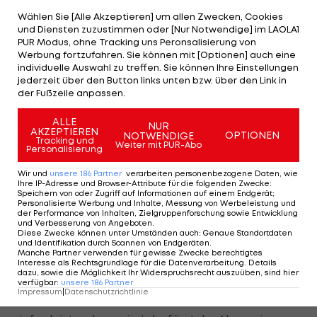
gegen
Real Madrid
", ärgert sich Alaba.
Wählen Sie [Alle Akzeptieren] um allen Zwecken, Cookies
und Diensten zuzustimmen oder [Nur Notwendige] im LAOLA1
Was Real in der UCL der Konkurrenz wie den
PUR Modus, ohne Tracking uns Peronsalisierung von
Werbung fortzufahren. Sie können mit [Optionen] auch eine
Bayern derzeit voraus hat? "Wenn man sich unsere
individuelle Auswahl zu treffen. Sie können Ihre Einstellungen
beiden Halbfinal-Spiele anschaut, ist es wirklich
jederzeit über den Button links unten bzw. über den Link in
der Fußzeile anpassen.
schwierig zu erklären, worauf es ankommt. Wir
waren in diesen beiden Spielen die bessere
ALLE
NUR
AKZEPTIEREN
Mannschaft, hatten mehr Chancen, stehen aber
OPTIONEN
NOTWENDIGE
Tracking und
Weiter mit PUR-Abo
Personalisierung
am Ende des Tages nicht im Finale. Da kommt es
auf Kleinigkeiten an. Obwohl wir unser Bestes
Wir und
unsere
186
Partner
verarbeiten personenbezogene Daten, wie
Ihre IP-Adresse und Browser-Attribute für die folgenden Zwecke
:
gegeben haben, hat es am Ende des Tages nicht
Speichern von oder Zugriff auf Informationen auf einem Endgerät;
Personalisierte Werbung und Inhalte, Messung von Werbeleistung und
gereicht."
der Performance von Inhalten, Zielgruppenforschung sowie Entwicklung
und Verbesserung von Angeboten
.
Diese Zwecke können unter Umständen auch
:
Genaue Standortdaten
Laut Meinung des Wieners sei es nun wichtig, aus
und Identifikation durch Scannen von Endgeräten
.
Manche Partner verwenden für gewisse Zwecke berechtigtes
diesem Negativerlebnis die notwendige Energie
Interesse als Rechtsgrundlage für die Datenverarbeitung. Details
dazu, sowie die Möglichkeit Ihr Widerspruchsrecht auszuüben, sind hier
für die kommende Saison zu bündeln: "Wir
verfügbar
:
unsere
186
Partner
Impressum
|
Datenschutzrichtlinie
versuchen es natürlich weiter. Dass es nicht