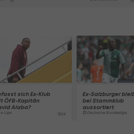
fasst sich Ex-Klub
Ex-Salzburger blei
it ÖFB-Kapitän
bei Stammklub
avid Alaba?
aussortiert
a Liga
Deutsche Bundesliga
29