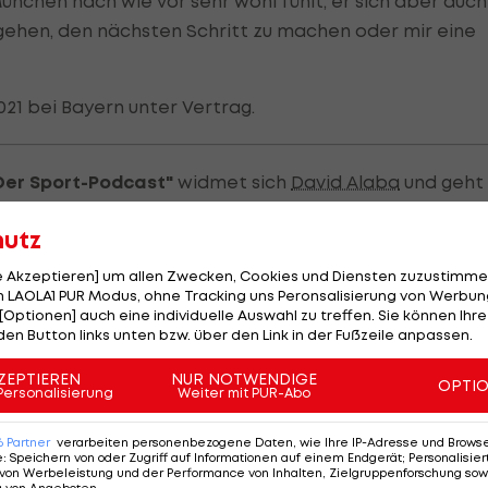
 München nach wie vor sehr wohl fühlt, er sich aber auch
 gehen, den nächsten Schritt zu machen oder mir eine
21 bei Bayern unter Vertrag.
 Der Sport-Podcast"
widmet sich
David Alaba
und geht
erreichs betreffenden Fragen nach. Ist Alaba zurecht
hutz
t? Auf welcher Position soll er nun im Nationalteam
hrungsspieler? Sollte er so lange wie möglich bei den
le Akzeptieren] um allen Zwecken, Cookies und Diensten zuzustimme
 LAOLA1 PUR Modus, ohne Tracking uns Peronsalisierung von Werbung
orderung, etwa beim
FC Barcelona
oder
Real Madrid
,
[Optionen] auch eine individuelle Auswahl zu treffen. Sie können Ihre
ne Position auf einen etwaigen Vereins-Wechsel?
den Button links unten bzw. über den Link in der Fußzeile anpassen.
ZEPTIEREN
NUR NOTWENDIGE
OPTI
Personalisierung
Weiter mit PUR-Abo
6
Partner
verarbeiten personenbezogene Daten, wie Ihre IP-Adresse und Browser-
e
:
Speichern von oder Zugriff auf Informationen auf einem Endgerät; Personalisi
von Werbeleistung und der Performance von Inhalten, Zielgruppenforschung sow