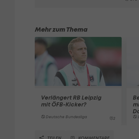
Mehr zum Thema
Verlängert RB Leipzig
Be
mit ÖFB-Kicker?
m
D
Deutsche Bundesliga
L
2
TEILEN
KOMMENTARE