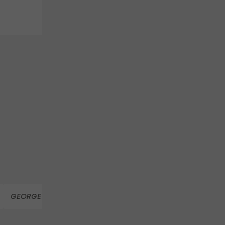
GEORGE ALABA
REAL MADRID
FC BAYERN MÜNCHEN