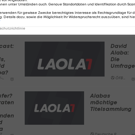
g von Angeboten
.
nnen unter Umständen auch
:
Genaue Standortdaten und Identifikation durch Sca
erwenden für gewisse Zwecke berechtigtes Interesse als Rechtsgrundlage für d
. Details dazu, sowie die Möglichkeit Ihr Widerspruchsrecht auszuüben, sind hie
Legenden zur Personalie David Alaba:
r
chutzrichtlinie
cast:
David
Alaba:
s,
Die
id
Umfrage
ba?
am
ÖFB-Team
sfer?
Alabas
raten
mächtige
Titelsammlung
nden
d
a
am
Deutsche Bundesliga