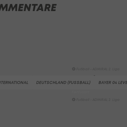
MMENTARE
HIGHLIGHTS: LASK - SK Sturm
Graz
Fußball - Frauen-Bundesliga
FC Blau-Weiß Linz - FC Wack
Innsbruck
Fußball - ADMIRAL 2. Liga
Highlights: Blau-Weiß schen
Wacker drei Tore ein
Fußball - ADMIRAL 2. Liga
Highlights: Jerabek bereitet
NTERNATIONAL
DEUTSCHLAND (FUSSBALL)
BAYER 04 LE
dem SKN einen endgültigen
Fehlstart
Fußball - ADMIRAL 2. Liga