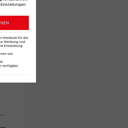
 Einstellungen
ONEN
Attribute für die
erte Werbung und
ie Entwicklung
nnen von
ie
r verfügbar
:
N