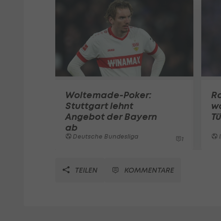
Woltemade-Poker:
Ra
Stuttgart lehnt
w
Angebot der Bayern
Tü
ab
Deutsche Bundesliga
I
1
TEILEN
KOMMENTARE