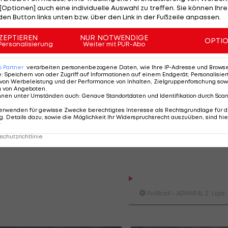
[Optionen] auch eine individuelle Auswahl zu treffen. Sie können Ihre
den Button links unten bzw. über den Link in der Fußzeile anpassen.
ZEPTIEREN
NUR NOTWENDIGE
OPTI
Personalisierung
Weiter mit PUR-Abo
7) verlängert vorzeitig bis 2023
6
Partner
verarbeiten personenbezogene Daten, wie Ihre IP-Adresse und Browser-
e
:
Speichern von oder Zugriff auf Informationen auf einem Endgerät; Personalisi
von Werbeleistung und der Performance von Inhalten, Zielgruppenforschung sow
//t.co/lX2HLBIMnH
g von Angeboten
.
/YcEjn7N37y
nnen unter Umständen auch
:
Genaue Standortdaten und Identifikation durch Sca
sen (@bayer04fussball)
December 23,
erwenden für gewisse Zwecke berechtigtes Interesse als Rechtsgrundlage für d
. Details dazu, sowie die Möglichkeit Ihr Widerspruchsrecht auszuüben, sind hie
r
chutzrichtlinie
SK Sturm Graz II - FAC WIE
Fußball - ADMIRAL 2. Liga
SV Austria Salzburg - First
Vienna FC 1894