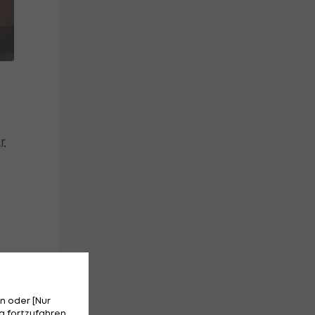
r
al
n oder [Nur
 fortzufahren.