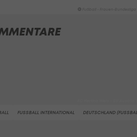
Bundesliga-Premiere ein Tor
Fußball - Frauen-Bundesliga
First Vienna FC 1894 - SK Rap
MMENTARE
Fußball - Frauen-Bundesliga
win2day Beach Tour PRO OPE
Entscheidung
Beachvolleyball - win2day B
Highlights: Neuzugang führt 
LigaZwa-Auftaktsieg
Fußball - ADMIRAL 2. Liga
FC Hertha Wels - SV Austria
Fußball - ADMIRAL 2. Liga
BALL
FUSSBALL INTERNATIONAL
DEUTSCHLAND (FUSSBAL