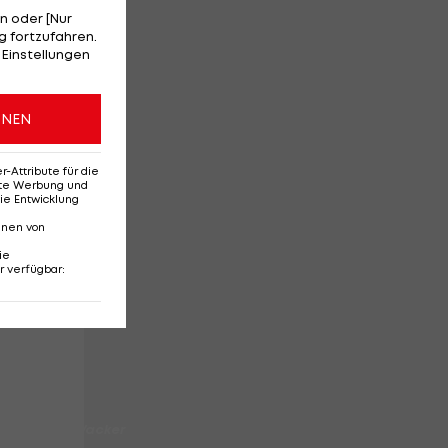
n oder [Nur
 fortzufahren.
 Einstellungen
en
t
ONEN
hs
Attribute für die
erte Werbung und
ie Entwicklung
nnen von
ie
r verfügbar
:
sch des FC Wacker
story