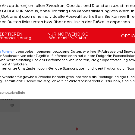
le Akzeptieren] um allen Zwecken, Cookies und Diensten zuzustimme
e mit
1:2 gegen Union Berlin
.
 LAOLA1 PUR Modus, ohne Tracking uns Peronsalisierung von Werbung
[Optionen] auch eine individuelle Auswahl zu treffen. Sie können Ihre
den Button links unten bzw. über den Link in der Fußzeile anpassen.
iff sicher, dass Gladbach mit ihm durch die Krise geh
ger indes sehr: "Das Ergebnis ist frustrierend, das ha
ZEPTIEREN
NUR NOTWENDIGE
OPTI
Personalisierung
Weiter mit PUR-Abo
ben."
tien stehen neben je einem Sieg und Remis gleich sec
6
Partner
verarbeiten personenbezogene Daten, wie Ihre IP-Adresse und Browser-
e
:
Speichern von oder Zugriff auf Informationen auf einem Endgerät; Personalisi
 DFB-Pokal-Blamage gegen
Hannover 96
.
von Werbeleistung und der Performance von Inhalten, Zielgruppenforschung sow
g von Angeboten
.
nnen unter Umständen auch
:
Genaue Standortdaten und Identifikation durch Sca
erwenden für gewisse Zwecke berechtigtes Interesse als Rechtsgrundlage für d
ion:
. Details dazu, sowie die Möglichkeit Ihr Widerspruchsrecht auszuüben, sind hie
nce
r
chutzrichtlinie
erIn!
Der legendäre Durchmar
Tirol I #Zwarakonferenz Hi