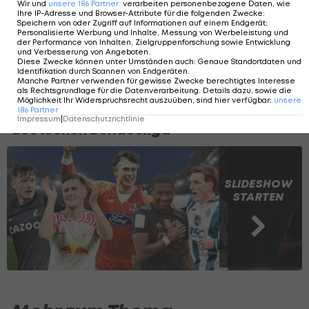
Wir und
unsere
186
Partner
verarbeiten personenbezogene Daten, wie
Ihre IP-Adresse und Browser-Attribute für die folgenden Zwecke
:
Speichern von oder Zugriff auf Informationen auf einem Endgerät;
Personalisierte Werbung und Inhalte, Messung von Werbeleistung und
der Performance von Inhalten, Zielgruppenforschung sowie Entwicklung
und Verbesserung von Angeboten
.
Diese Zwecke können unter Umständen auch
:
Genaue Standortdaten und
Identifikation durch Scannen von Endgeräten
.
Manche Partner verwenden für gewisse Zwecke berechtigtes Interesse
als Rechtsgrundlage für die Datenverarbeitung. Details dazu, sowie die
Möglichkeit Ihr Widerspruchsrecht auszuüben, sind hier verfügbar
:
unsere
Die 20 treffsichersten Österreicher der
186
Partner
Impressum
|
Datenschutzrichtlinie
deutschen Bundesliga
SLIDESHOW
STARTEN