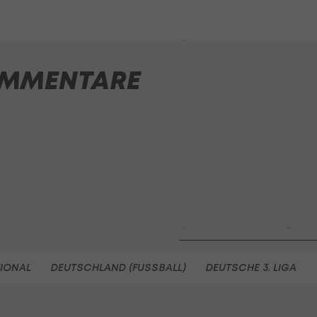
HIGHLIGHTS: Rapid-Frauen li
Bundesliga-Premiere ein Tor
Fußball - Frauen-Bundesliga
MMENTARE
First Vienna FC 1894 - SK Rap
Fußball - Frauen-Bundesliga
win2day Beach Tour PRO OPE
Entscheidung
Beachvolleyball - win2day B
Highlights: Neuzugang führt 
LigaZwa-Auftaktsieg
Fußball - ADMIRAL 2. Liga
FC Hertha Wels - SV Austria
TIONAL
DEUTSCHLAND (FUSSBALL)
DEUTSCHE 3. LIGA
Fußball - ADMIRAL 2. Liga