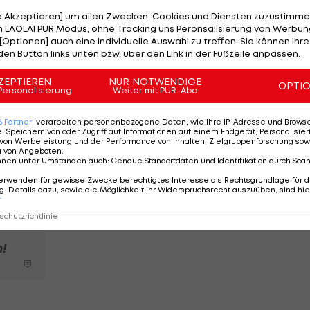
n und seiner Erfahrung helfen, unsere Ziele zu erreichen
le Akzeptieren] um allen Zwecken, Cookies und Diensten zuzustimme
 LAOLA1 PUR Modus, ohne Tracking uns Peronsalisierung von Werbung
[Optionen] auch eine individuelle Auswahl zu treffen. Sie können Ihre
den Button links unten bzw. über den Link in der Fußzeile anpassen.
ZEPTIEREN
NUR NOTWENDIGE
OPTI
ommen an der wunderschönen
Personalisierung
Weiter mit PUR-Abo
C
https://t.co/Is7jDr38YB
6
Partner
verarbeiten personenbezogene Daten, wie Ihre IP-Adresse und Browser-
HallescherFC)
January 31, 2022
e
:
Speichern von oder Zugriff auf Informationen auf einem Endgerät; Personalisi
von Werbeleistung und der Performance von Inhalten, Zielgruppenforschung sow
g von Angeboten
.
nnen unter Umständen auch
:
Genaue Standortdaten und Identifikation durch Sca
erwenden für gewisse Zwecke berechtigtes Interesse als Rechtsgrundlage für d
. Details dazu, sowie die Möglichkeit Ihr Widerspruchsrecht auszuüben, sind hie
r
chutzrichtlinie
n!