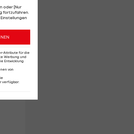
",
n oder [Nur
 fortzufahren.
 Einstellungen
ONEN
Attribute für die
erte Werbung und
ie Entwicklung
nnen von
ie
r verfügbar
: