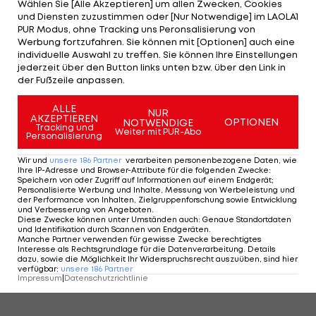
Wählen Sie [Alle Akzeptieren] um allen Zwecken, Cookies
Düsseldorf schnell zum Stammspieler gemausert
und Diensten zuzustimmen oder [Nur Notwendige] im LAOLA1
hatte, warfen ihn Verletzungen immer wieder
PUR Modus, ohne Tracking uns Peronsalisierung von
Werbung fortzufahren. Sie können mit [Optionen] auch eine
zurück. Jetzt wagt er in Aachen einen neuen
individuelle Auswahl zu treffen. Sie können Ihre Einstellungen
Anlauf.
jederzeit über den Button links unten bzw. über den Link in
der Fußzeile anpassen.
ALLE
NUR
AKZEPTIEREN
OPTIONEN
NOTWENDIGE
Tracking und
Weiter mit PUR-Abo
Personalisierung
Wir und
unsere
186
Partner
verarbeiten personenbezogene Daten, wie
Ihre IP-Adresse und Browser-Attribute für die folgenden Zwecke
:
Speichern von oder Zugriff auf Informationen auf einem Endgerät;
Personalisierte Werbung und Inhalte, Messung von Werbeleistung und
der Performance von Inhalten, Zielgruppenforschung sowie Entwicklung
und Verbesserung von Angeboten
.
Diese Zwecke können unter Umständen auch
:
Genaue Standortdaten
und Identifikation durch Scannen von Endgeräten
.
Manche Partner verwenden für gewisse Zwecke berechtigtes
Interesse als Rechtsgrundlage für die Datenverarbeitung. Details
dazu, sowie die Möglichkeit Ihr Widerspruchsrecht auszuüben, sind hier
verfügbar
:
unsere
186
Partner
Impressum
|
Datenschutzrichtlinie