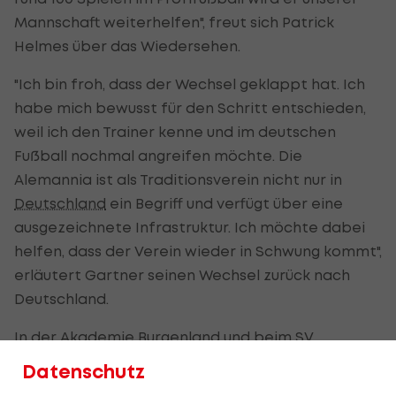
Mannschaft weiterhelfen", freut sich Patrick
Helmes über das Wiedersehen.
"Ich bin froh, dass der Wechsel geklappt hat. Ich
habe mich bewusst für den Schritt entschieden,
weil ich den Trainer kenne und im deutschen
Fußball nochmal angreifen möchte. Die
Alemannia ist als Traditionsverein nicht nur in
Deutschland
ein Begriff und verfügt über eine
ausgezeichnete Infrastruktur. Ich möchte dabei
helfen, dass der Verein wieder in Schwung kommt",
erläutert Gartner seinen Wechsel zurück nach
Deutschland.
In der Akademie Burgenland und beim
SV
Mattersburg
ausgebildet, wagte er schon mit 19
Datenschutz
Jahren den Sprung ins Ausland. Nachdem er sich in