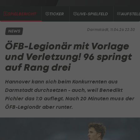
SPIELBERICHT
TICKER
LIVE-SPIELFELD
AUFSTEL
Darmstadt, 11.04.26 22:30
NEWS
ÖFB-Legionär mit Vorlage
und Verletzung! 96 springt
auf Rang drei
Hannover kann sich beim Konkurrenten aus
Darmstadt durchsetzen - auch, weil
Benedikt
Pichler
das 1:0 auflegt. Nach 20 Minuten muss der
ÖFB-Legionär aber runter.