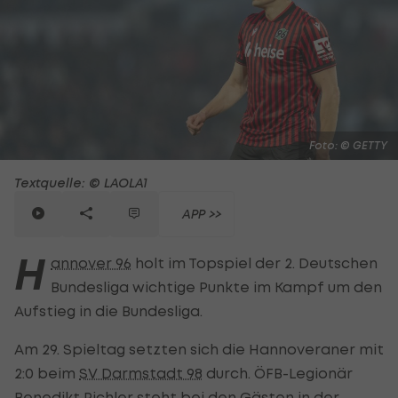
Foto: © GETTY
Textquelle: © LAOLA1
APP >>
H
annover 96
holt im Topspiel der 2. Deutschen
Bundesliga wichtige Punkte im Kampf um den
Aufstieg in die Bundesliga.
Am 29. Spieltag setzten sich die Hannoveraner mit
2:0 beim
SV Darmstadt 98
durch. ÖFB-Legionär
Benedikt Pichler
steht bei den Gästen in der