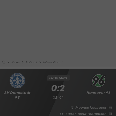
News
Fußball
International
ENDSTAND
0:2
SV Darmstadt
Hannover 96
98
0:1 , 0:1
14'
Maurice Neubauer
56'
Stefán Teitur Thórdarson