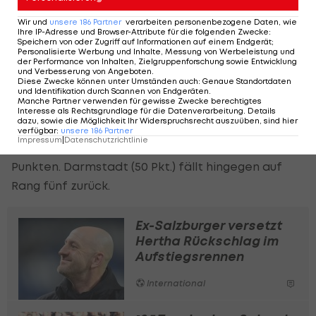
dann auch in die Pause.
Wir und
unsere
186
Partner
verarbeiten personenbezogene Daten, wie
Ihre IP-Adresse und Browser-Attribute für die folgenden Zwecke
:
Wie schon in der ersten Hälfte trifft Hannover früh:
Speichern von oder Zugriff auf Informationen auf einem Endgerät;
Personalisierte Werbung und Inhalte, Messung von Werbeleistung und
Thordarson erhöht per Kopf auf 2:0 (56.).
der Performance von Inhalten, Zielgruppenforschung sowie Entwicklung
und Verbesserung von Angeboten
.
Darmstadt arbeitet danach am Anschlusstreffer,
Diese Zwecke können unter Umständen auch
:
Genaue Standortdaten
und Identifikation durch Scannen von Endgeräten
.
der allerdings nicht mehr gelingt.
Manche Partner verwenden für gewisse Zwecke berechtigtes
Interesse als Rechtsgrundlage für die Datenverarbeitung. Details
dazu, sowie die Möglichkeit Ihr Widerspruchsrecht auszuüben, sind hier
Damit springt
Hannover 96
auf den
verfügbar
:
unsere
186
Partner
Impressum
|
Datenschutzrichtlinie
Relegationsplatz, der neue Dritte hält bei 53
Punkten. Darmstadt (50 Pkt.) fällt hingegen auf
Rang fünf zurück.
Ex-Salzburger versetzt
Hertha Rückschlag im
Aufstiegsrennen
International