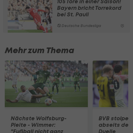
105 Tore in einer Saison!
Bayern bricht Torrekord
bei St. Pauli
Deutsche Bundesliga
Mehr zum Thema
Nächste Wolfsburg-
BVB stolper
Pleite - Wimmer:
abseits der
"Fußball nicht ganz
Duelle