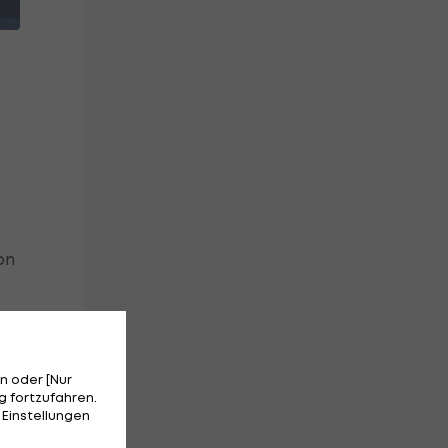
on
n oder [Nur
 fortzufahren.
 Einstellungen
gt