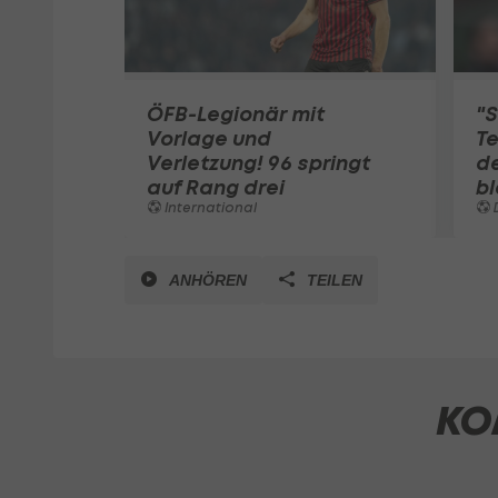
ÖFB-Legionär mit
"S
Vorlage und
Te
Verletzung! 96 springt
d
auf Rang drei
bl
International
ANHÖREN
TEILEN
KO