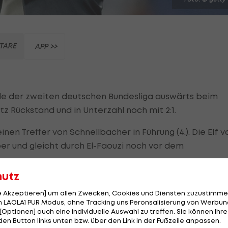
TARE
APP >>
nde der zweiten deutschen Bundesliga auswärts beim
z Rückstand und in Unterzahl noch mit 2:1.
en Treffer von Schnellbacher in Führung (4.). Die Elf v
ber und gleicht durch El-Faouzi noch vor dem
hutz
le Akzeptieren] um allen Zwecken, Cookies und Diensten zuzustimme
 LAOLA1 PUR Modus, ohne Tracking uns Peronsalisierung von Werbung
[Optionen] auch eine individuelle Auswahl zu treffen. Sie können Ihre
den Button links unten bzw. über den Link in der Fußzeile anpassen.
 Außenverteidiger N'Diaye mit Gelb-Rot vom Platz flie