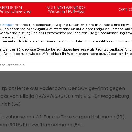
nd holt sich dank des Treffers von Sylla noch den
ZEPTIEREN
NUR NOTWENDIGE
OPTI
Personalisierung
Weiter mit PUR-Abo
iefert den Assist.
6
Partner
verarbeiten personenbezogene Daten, wie Ihre IP-Adresse und Browser-
r, fehlten mit Abwehrchef Katic und den beiden
e
:
Speichern von oder Zugriff auf Informationen auf einem Endgerät; Personalisi
von Werbeleistung und der Performance von Inhalten, Zielgruppenforschung sow
utlich wichtigsten Spieler im Topspiel. In der Tabelle
g von Angeboten
.
nnen unter Umständen auch
:
Genaue Standortdaten und Identifikation durch Sca
nen Punkt vor Paderborn und fünf vor dem
erwenden für gewisse Zwecke berechtigtes Interesse als Rechtsgrundlage für d
. Details dazu, sowie die Möglichkeit Ihr Widerspruchsrecht auszuüben, sind hie
r
chutzrichtlinie
eitplatzierte aus Paderborn. Der SCP gewinnt gegen
von Bilbija (19./29./45.+3/78.) mit 4:3. Für Magdeburg
ich (59.).
zuhause mit 4:1. Für die Tore sorgen Holtmann (13.),
mann (90+5/E) bzw. Tempelmann (84.).