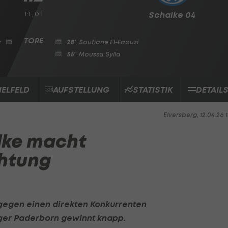
1:1 , 0:1
Schalke 04
r
28'
Soufiane El-Faouzi
56'
Moussa Sylla
IELFELD
AUFSTELLUNG
STATISTIK
DETAIL
Elversberg, 12.04.26 1
alke macht
chtung
t gegen einen direkten Konkurrenten
ger Paderborn gewinnt knapp.