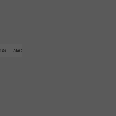
 04
MIRON MUSLIC
DEJAN LJUBICIC
SV 07 ELVERSB