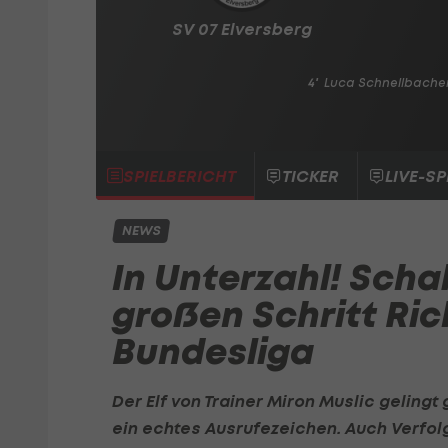
SV 07 Elversberg
4'
Luca Schnellbache
SPIELBERICHT
TICKER
LIVE-SP
NEWS
In Unterzahl! Sch
großen Schritt Ri
Bundesliga
Der Elf von Trainer Miron Muslic geling
ein echtes Ausrufezeichen. Auch Verfol