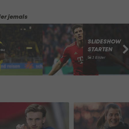
er jemals
SLIDESHOW
STARTEN
3 Bilder