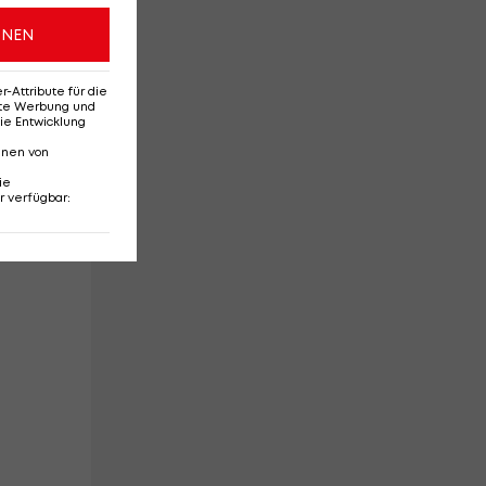
ONEN
Attribute für die
erte Werbung und
ie Entwicklung
nnen von
ie
r verfügbar
: