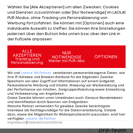
auf Platz neun, mit zehn Punkten Rückstand auf
Wählen Sie [Alle Akzeptieren] um allen Zwecken, Cookies
den Relegationsplatz. Morgalla ist bei den
und Diensten zuzustimmen oder [Nur Notwendige] im LAOLA1
Bochumern absoluter Stammspieler. Nur ein Spiel
PUR Modus, ohne Tracking uns Peronsalisierung von
Werbung fortzufahren. Sie können mit [Optionen] auch eine
verpasste er aufgrund einer Gelbsperre.
individuelle Auswahl zu treffen. Sie können Ihre Einstellungen
jederzeit über den Button links unten bzw. über den Link in
der Fußzeile anpassen.
Mehr zum Thema
ALLE
NUR
AKZEPTIEREN
OPTIONEN
NOTWENDIGE
Tracking und
Weiter mit PUR-Abo
Personalisierung
Wir und
unsere
186
Partner
verarbeiten personenbezogene Daten, wie
Ihre IP-Adresse und Browser-Attribute für die folgenden Zwecke
:
Speichern von oder Zugriff auf Informationen auf einem Endgerät;
Personalisierte Werbung und Inhalte, Messung von Werbeleistung und
der Performance von Inhalten, Zielgruppenforschung sowie Entwicklung
und Verbesserung von Angeboten
.
Diese Zwecke können unter Umständen auch
:
Genaue Standortdaten
und Identifikation durch Scannen von Endgeräten
.
Manche Partner verwenden für gewisse Zwecke berechtigtes
Interesse als Rechtsgrundlage für die Datenverarbeitung. Details
dazu, sowie die Möglichkeit Ihr Widerspruchsrecht auszuüben, sind hier
Fix! Wolfsburg hat einen
Kimmich for
verfügbar
:
unsere
186
Partner
Impressum
neuen Sportdirektor
|
Datenschutzrichtlinie
Rekordhalter
DFB-Team