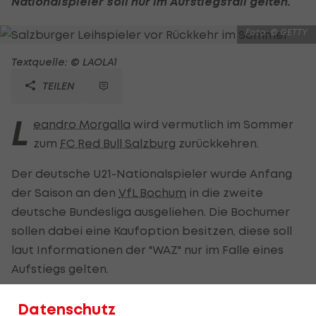
Nationalspieler soll nur im Aufstiegsfall gelten.
Foto: © GETTY
Textquelle: © LAOLA1
TEILEN
L
eandro Morgalla
wird vermutlich im Sommer
zum
FC Red Bull Salzburg
zurückkehren.
Der deutsche U21-Nationalspieler wurde Anfang
der Saison an den
VfL Bochum
in die zweite
deutsche Bundesliga ausgeliehen. Die Bochumer
sollen dabei eine Kaufoption besitzen, diese soll
laut Informationen der "WAZ" nur im Falle eines
Aufstiegs gelten.
Aktuell liegt der Bundesliga-Absteiger jedoch nur
Datenschutz