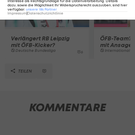
Interesse als Rechtsgrundlage für die Datenverarbeitung. Details
dazu, sowie die Möglichkeit Ihr Widerspruchsrecht auszuüben, sind hier
verfügbar
:
unsere
186
Partner
Impressum
|
Datenschutzrichtlinie
Verlängert RB Leipzig
ÖFB-Team? 
mit ÖFB-Kicker?
mit Ansage
Deutsche Bundesliga
International
6
TEILEN
KOMMENTARE