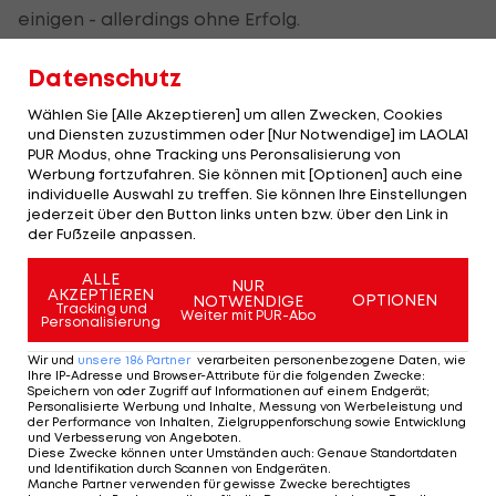
einigen - allerdings ohne Erfolg.
"Es war mir eine Ehre für Arminia zu spielen, ich
Datenschutz
werde die Zeit hier nie vergessen!", sagt der 25-
Wählen Sie [Alle Akzeptieren] um allen Zwecken, Cookies
jährige Ex-Admiraner. In dieser Saison erzielte der
und Diensten zuzustimmen oder [Nur Notwendige] im LAOLA1
ehemalige ÖFB-Nachwuchsteamkicker acht Tore
PUR Modus, ohne Tracking uns Peronsalisierung von
Werbung fortzufahren. Sie können mit [Optionen] auch eine
und bereitete sechs Treffer vor.
individuelle Auswahl zu treffen. Sie können Ihre Einstellungen
jederzeit über den Button links unten bzw. über den Link in
Bei Brentford (
2. Liga
) hat Kerschbaumer noch
der Fußzeile anpassen.
einen Vertrag bis 2019. Zuletzt wurde er mit einem
ALLE
NUR
Wechsel zum SK Rapid in Verbindung gebracht.
AKZEPTIEREN
OPTIONEN
NOTWENDIGE
Tracking und
Weiter mit PUR-Abo
Personalisierung
Wir und
unsere
186
Partner
verarbeiten personenbezogene Daten, wie
Mehr zum Thema
Ihre IP-Adresse und Browser-Attribute für die folgenden Zwecke
:
Speichern von oder Zugriff auf Informationen auf einem Endgerät;
Personalisierte Werbung und Inhalte, Messung von Werbeleistung und
der Performance von Inhalten, Zielgruppenforschung sowie Entwicklung
und Verbesserung von Angeboten
.
Diese Zwecke können unter Umständen auch
:
Genaue Standortdaten
und Identifikation durch Scannen von Endgeräten
.
Manche Partner verwenden für gewisse Zwecke berechtigtes