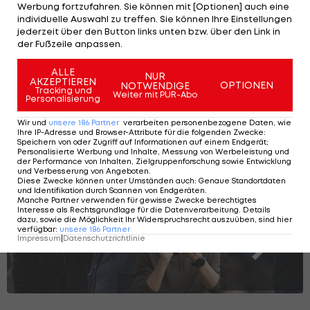
nutzen", begründet Sportvorstand Baumann die
Werbung fortzufahren. Sie können mit [Optionen] auch eine
individuelle Auswahl zu treffen. Sie können Ihre Einstellungen
Entscheidung.
jederzeit über den Button links unten bzw. über den Link in
der Fußzeile anpassen.
Younes absolvierte 31 Partien für die
Königsblauen, in denen ihm zwei Tore und drei
ALLE
NUR
AKZEPTIEREN
OPTIONEN
NOTWENDIGE
Vorlagen gelangen.
Tracking und
Weiter mit PUR-Abo
Personalisierung
Wir und
unsere
186
Partner
verarbeiten personenbezogene Daten, wie
Das sind die teuersten Trainer aller
Ihre IP-Adresse und Browser-Attribute für die folgenden Zwecke
:
Speichern von oder Zugriff auf Informationen auf einem Endgerät;
Zeiten!
Personalisierte Werbung und Inhalte, Messung von Werbeleistung und
der Performance von Inhalten, Zielgruppenforschung sowie Entwicklung
und Verbesserung von Angeboten
.
Diese Zwecke können unter Umständen auch
:
Genaue Standortdaten
und Identifikation durch Scannen von Endgeräten
.
Manche Partner verwenden für gewisse Zwecke berechtigtes
SLIDESHOW
Interesse als Rechtsgrundlage für die Datenverarbeitung. Details
STARTEN
dazu, sowie die Möglichkeit Ihr Widerspruchsrecht auszuüben, sind hier
verfügbar
:
unsere
186
Partner
Impressum
|
Datenschutzrichtlinie