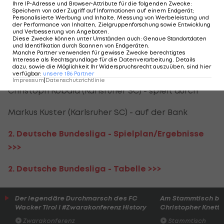
Ihre IP-Adresse und Browser-Attribute für die folgenden Zwecke
:
Speichern von oder Zugriff auf Informationen auf einem Endgerät;
Personalisierte Werbung und Inhalte, Messung von Werbeleistung und
Christoph Klarer (Fortuna Düsseldorf) - spielt
der Performance von Inhalten, Zielgruppenforschung sowie Entwicklung
und Verbesserung von Angeboten
.
durch
Diese Zwecke können unter Umständen auch
:
Genaue Standortdaten
und Identifikation durch Scannen von Endgeräten
.
Manche Partner verwenden für gewisse Zwecke berechtigtes
Marcel Ritzmaier
(SV Sandhausen) - bis zur 89.
Interesse als Rechtsgrundlage für die Datenverarbeitung. Details
dazu, sowie die Möglichkeit Ihr Widerspruchsrecht auszuüben, sind hier
Minute
verfügbar
:
unsere
186
Partner
Impressum
|
Datenschutzrichtlinie
Christoph Kobald (Karlsruher SC) - spielt durch
Markus Kuster (Karlsruher SC) - auf der Bank
2. Deutsche Bundesliga - Spielplan/Ergebnisse
>>>
2. Deutsche Bundesliga - Tabelle >>>
Der legendäre Durchmarsch des FC
Am Stammtisch bei
Wacker Tirol I #Zwarakonferenz History
Christopher Knett
Zwarakonferenz
Stammtisch