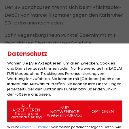
Der SV Sandhausen trennt sich beim Pflichtspiel-
Debüt von
Marcel Ritzmaier
gegen den Karlsruher
SC torlos unentschieden.
Jahn Regensburg (neun Punkte) übernimmt mit
dem dritten Sieg im dritten Spiel die
Tabellenführung, der KSC reiht sich mit sieben
Datenschutz
Zählern auf Rang zwei ein. Nürnberg ist mit fünf
Wählen Sie [Alle Akzeptieren] um allen Zwecken, Cookies
Punkten Vierter, Düsseldorf mit drei Punkten auf
und Diensten zuzustimmen oder [Nur Notwendige] im LAOLA1
Platz zwölf. Sandhausen holt den ersten Punkt der
PUR Modus, ohne Tracking uns Peronsalisierung von
Werbung fortzufahren. Sie können mit [Optionen] auch eine
Saison und ist 15.,
Holstein Kiel
ist punktelos
individuelle Auswahl zu treffen. Sie können Ihre Einstellungen
Letzter.
jederzeit über den Button links unten bzw. über den Link in
der Fußzeile anpassen.
ALLE
ÖFB-Legionäre im Einsatz:
NUR
AKZEPTIEREN
OPTIONEN
NOTWENDIGE
Tracking und
Weiter mit PUR-Abo
Personalisierung
Nikola Dovedan (1. FC Nürnberg) - ab der 79.
Wir und
unsere
186
Partner
verarbeiten personenbezogene Daten, wie
Minute