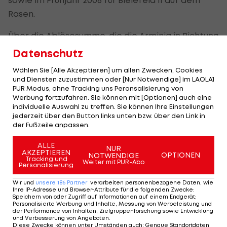
Rasen.
Über die Ablösesumme, die die Arminia in Richtung
des Drittligisten entlohnen muss, wurden bislang
Datenschutz
keine Angaben gemacht.
Wählen Sie [Alle Akzeptieren] um allen Zwecken, Cookies
und Diensten zuzustimmen oder [Nur Notwendige] im LAOLA1
Das erste Pflichtspiel in der Ära Scherning stünde
PUR Modus, ohne Tracking uns Peronsalisierung von
am kommenden Sonntag um 13:30 Uhr auswärts
Werbung fortzufahren. Sie können mit [Optionen] auch eine
individuelle Auswahl zu treffen. Sie können Ihre Einstellungen
beim Tabellen-Zweiten und Aufstiegsaspiranten
1.
jederzeit über den Button links unten bzw. über den Link in
FC Heidenheim
der Fußzeile anpassen.
an, wo ÖFB-Goalie Paul Tschernuth
unter Vertrag steht.
ALLE
NUR
AKZEPTIEREN
OPTIONEN
NOTWENDIGE
Tracking und
Weiter mit PUR-Abo
Personalisierung
Trainer-
Entlassung
Wir und
unsere
186
Partner
verarbeiten personenbezogene Daten, wie
bei
Ihre IP-Adresse und Browser-Attribute für die folgenden Zwecke
:
Speichern von oder Zugriff auf Informationen auf einem Endgerät;
Bundesliga-
Personalisierte Werbung und Inhalte, Messung von Werbeleistung und
Absteiger
der Performance von Inhalten, Zielgruppenforschung sowie Entwicklung
und Verbesserung von Angeboten
.
International
Diese Zwecke können unter Umständen auch
:
Genaue Standortdaten