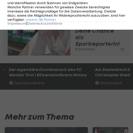
und Identifikation durch Scannen von Endgeräten
.
Manche Partner verwenden für gewisse Zwecke berechtigtes
Interesse als Rechtsgrundlage für die Datenverarbeitung. Details
dazu, sowie die Möglichkeit Ihr Widerspruchsrecht auszuüben, sind hier
verfügbar
:
unsere
186
Partner
Lehrredaktion:
Impressum
|
Datenschutzrichtlinie
Deine Chance
als
SportreporterIn!
Promotion
Der legendäre Durchmarsch des FC
Am Stammtisch bei
Wacker Tirol I #Zwarakonferenz History
Christopher Knett
Zwarakonferenz
Stammtisch
Mehr zum Thema