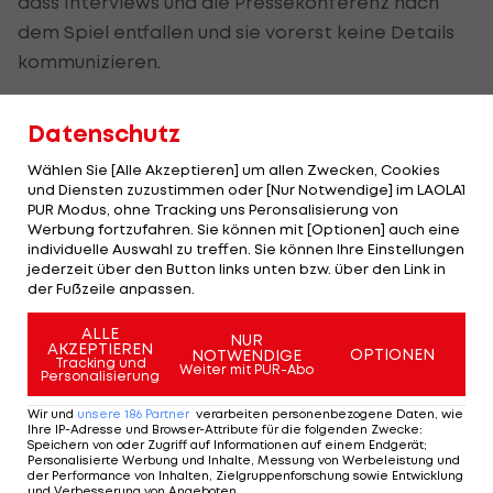
dass Interviews und die Pressekonferenz nach
dem Spiel entfallen und sie vorerst keine Details
kommunizieren.
Die "Bild" berichtet, dass der Vater von Köln-
Datenschutz
Trainer
Markus Anfang
einen Herzinfarkt erlitten
hat. Auf TV-Bildern soll zu sehen sein, wie der 44-
Wählen Sie [Alle Akzeptieren] um allen Zwecken, Cookies
und Diensten zuzustimmen oder [Nur Notwendige] im LAOLA1
Jährige aus dem Stadion stürmt, vor dem VIP-
PUR Modus, ohne Tracking uns Peronsalisierung von
Eingang sind mehrere Feuerwehrwagen vor Ort.
Werbung fortzufahren. Sie können mit [Optionen] auch eine
individuelle Auswahl zu treffen. Sie können Ihre Einstellungen
jederzeit über den Button links unten bzw. über den Link in
der Fußzeile anpassen.
Der legendäre Durchmarsch des FC
Am Stammtisch bei
Wacker Tirol I #Zwarakonferenz History
Christopher Knett
ALLE
NUR
Zwarakonferenz
Stammtisch
AKZEPTIEREN
OPTIONEN
NOTWENDIGE
Tracking und
Weiter mit PUR-Abo
Personalisierung
Wir und
unsere
186
Partner
verarbeiten personenbezogene Daten, wie
Ihre IP-Adresse und Browser-Attribute für die folgenden Zwecke
:
Speichern von oder Zugriff auf Informationen auf einem Endgerät;
Mehr zum Thema
Personalisierte Werbung und Inhalte, Messung von Werbeleistung und
der Performance von Inhalten, Zielgruppenforschung sowie Entwicklung
und Verbesserung von Angeboten
.