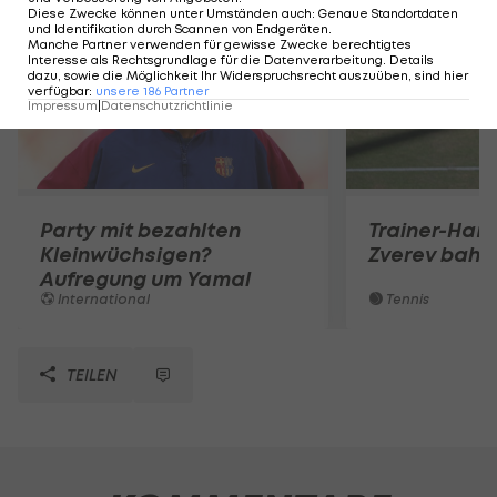
Diese Zwecke können unter Umständen auch
:
Genaue Standortdaten
und Identifikation durch Scannen von Endgeräten
.
Manche Partner verwenden für gewisse Zwecke berechtigtes
Interesse als Rechtsgrundlage für die Datenverarbeitung. Details
dazu, sowie die Möglichkeit Ihr Widerspruchsrecht auszuüben, sind hier
verfügbar
:
unsere
186
Partner
Impressum
|
Datenschutzrichtlinie
Party mit bezahlten
Trainer-Ham
Kleinwüchsigen?
Zverev bahnt
Aufregung um Yamal
International
Tennis
TEILEN