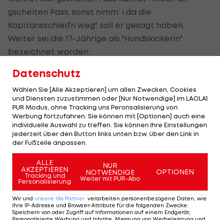
gscheiten Pass, sonst nimm’ i da die
Kapitänsschleifn weg", soll er gesagt haben.
Weiter sei die 17-Jährige als "Hundskickerin"
bezeichnet worden.
Datenschutz
Der Vater der Spielerin - als Ordner im Einsatz -
sei eingeschritten. Es sei zu einer Stoßerei
Wählen Sie [Alle Akzeptieren] um allen Zwecken, Cookies
gekommen. Kurzzeitig habe es sogar eine
und Diensten zuzustimmen oder [Nur Notwendige] im LAOLA1
PUR Modus, ohne Tracking uns Peronsalisierung von
Spielunterbrechung gegeben.
Werbung fortzufahren. Sie können mit [Optionen] auch eine
individuelle Auswahl zu treffen. Sie können Ihre Einstellungen
jederzeit über den Button links unten bzw. über den Link in
Austria-Präsident reagiert
der Fußzeile anpassen.
ALLE
Dass er die Spielerin beleidigt habe, weist
NUR
AKZEPTIEREN
OPTIONEN
NOTWENDIGE
Tracking und
Gasselich gegenüber dem "
Kurier
" zurück. Den
Weiter mit PUR-Abo
Personalisierung
Sager mit der Schleife gesteht er. "Sie hat einen
Wir und
unsere
186
Partner
verarbeiten personenbezogene Daten, wie
Pass gespielt, der war sauschlecht", rechtfertigt
Ihre IP-Adresse und Browser-Attribute für die folgenden Zwecke
:
Speichern von oder Zugriff auf Informationen auf einem Endgerät;
sich die Fußballlegende. Zur Ankündigung, er würde
Personalisierte Werbung und Inhalte, Messung von Werbeleistung und