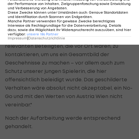
der Performance von Inhalten, Zielgruppenforschung sowie Entwicklung
ihr die Schleife wegnehmen, meint er: "Das war ein
und Verbesserung von Angeboten
.
Diese Zwecke können unter Umständen auch
:
Genaue Standortdaten
Spaß."
und Identifikation durch Scannen von Endgeräten
.
Manche Partner verwenden für gewisse Zwecke berechtigtes
Interesse als Rechtsgrundlage für die Datenverarbeitung. Details
Austria-Präsident Kurt Gollowitzer meint: "Uns ist
dazu, sowie die Möglichkeit Ihr Widerspruchsrecht auszuüben, sind hier
verfügbar
:
unsere
186
Partner
der Vorfall bekannt. Wir sind derzeit dabei, die
Impressum
|
Datenschutzrichtlinie
relevanten Beteiligten, die vor Ort waren, zu
kontaktieren, um uns ein Gesamtbild der
Geschehnisse zu machen – vor allem auch zum
Schutz unserer jungen Spielerin, die hier
offensichtlich beleidigt wurde. Das geschilderte
Verhalten wäre absolut nicht akzeptabel, ein No-
Go und mit den Werten von Austria Wien nicht
vereinbar."
Nach der Aufarbeitung werde entsprechend
gehandelt.