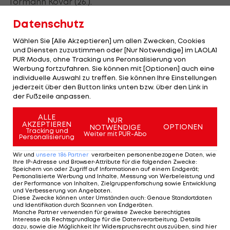
Tormann Kovar (26.).
Datenschutz
Keine Aufholjagd der Leverkusener
Wählen Sie [Alle Akzeptieren] um allen Zwecken, Cookies
und Diensten zuzustimmen oder [Nur Notwendige] im LAOLA1
Atalanta hält Leverkusen auch nach der Pause
PUR Modus, ohne Tracking uns Peronsalisierung von
Werbung fortzufahren. Sie können mit [Optionen] auch eine
unter Kontrolle. Lookman wird mit seinem dritten
individuelle Auswahl zu treffen. Sie können Ihre Einstellungen
Treffer endgültig zum Held des Abends, er
jederzeit über den Button links unten bzw. über den Link in
der Fußzeile anpassen.
vollendet einen Konter der Italiener mit einem
satten Schuss ins Kreuzeck (76.).
ALLE
NUR
AKZEPTIEREN
OPTIONEN
NOTWENDIGE
Tracking und
Die Werkself kann keine ihrer berüchtigten
Weiter mit PUR-Abo
Personalisierung
Schlussoffensiven mehr starten und muss im Finale
Wir und
unsere
186
Partner
verarbeiten personenbezogene Daten, wie
der Europa League ihre erste Niederlage in dieser
Ihre IP-Adresse und Browser-Attribute für die folgenden Zwecke
:
Speichern von oder Zugriff auf Informationen auf einem Endgerät;
Spielzeit einstecken.
Personalisierte Werbung und Inhalte, Messung von Werbeleistung und
der Performance von Inhalten, Zielgruppenforschung sowie Entwicklung
und Verbesserung von Angeboten
.
Diese Zwecke können unter Umständen auch
:
Genaue Standortdaten
und Identifikation durch Scannen von Endgeräten
.
Bayer entzaubert! Atalantas Europa-
Manche Partner verwenden für gewisse Zwecke berechtigtes
League-Party in Bildern
Interesse als Rechtsgrundlage für die Datenverarbeitung. Details
dazu, sowie die Möglichkeit Ihr Widerspruchsrecht auszuüben, sind hier