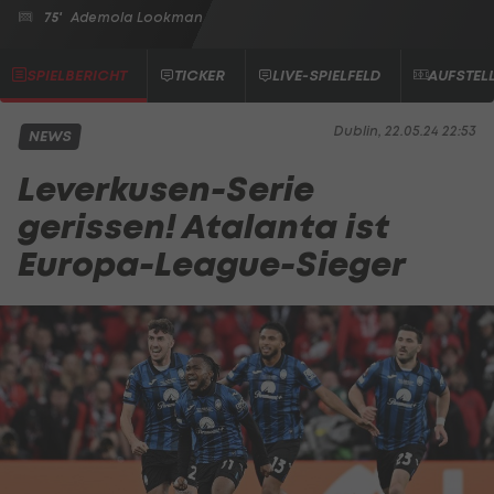
75'
Ademola Lookman
SPIELBERICHT
TICKER
LIVE-SPIELFELD
AUFSTEL
Dublin, 22.05.24 22:53
NEWS
Leverkusen-Serie
gerissen! Atalanta ist
Europa-League-Sieger