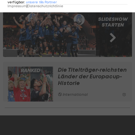
verfügbar
:
unsere
186
Partner
Impressum
|
Datenschutzrichtlinie
SLIDESHOW
STARTEN
Die Titelträger-reichsten
Länder der Europacup-
Historie
International