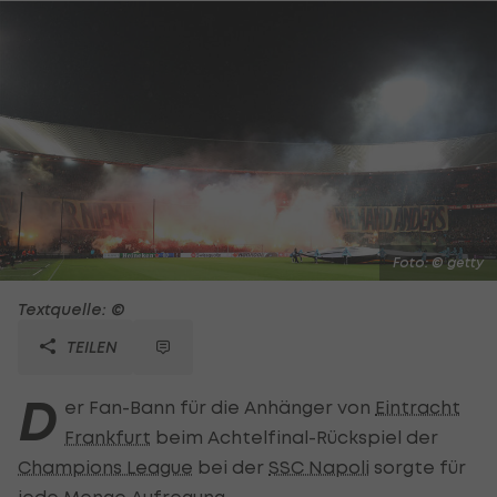
Foto: © getty
Textquelle: ©
TEILEN
D
er Fan-Bann für die Anhänger von
Eintracht
Frankfurt
beim Achtelfinal-Rückspiel der
Champions League
bei der
SSC Napoli
sorgte für
jede Menge Aufregung.