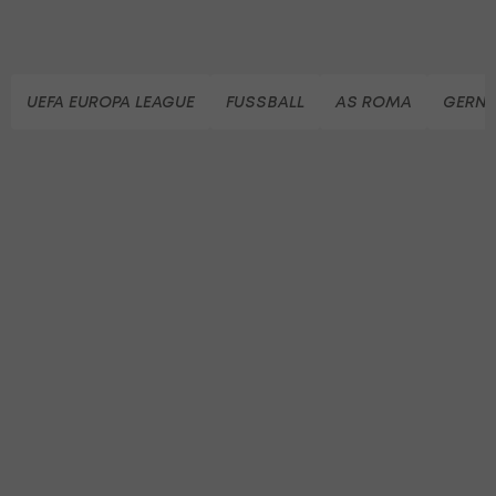
UEFA EUROPA LEAGUE
FUSSBALL
AS ROMA
GERNO