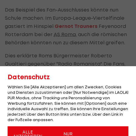
Das Beispiel des Fan-Ausschlusses könnte nun
Schule machen. Im Europa-League-Viertelfinale
gastiert im Hinspiel
Gernot Trauners
Feyenoord
Rotterdam bei der
AS Roma
, auch die römischen
Behörden könnten nun zu diesem Mittel greifen.
Dies erklärte Roms Bürgermeister Roberto
Gualtieri gegenüber "Radio Romanista". Die Fans,
speziell die Ultra-Gruppierungen, von Feyenoord
Datenschutz
Rotterdam sind in der Vergangenheit bereits
Wählen Sie [Alle Akzeptieren] um allen Zwecken, Cookies
mehrmals negativ aufgefallen und für ihre
und Diensten zuzustimmen oder [Nur Notwendige] im LAOLA1
Gewaltbereitschaft bekannt.
PUR Modus, ohne Tracking uns Peronsalisierung von
Werbung fortzufahren. Sie können mit [Optionen] auch eine
individuelle Auswahl zu treffen. Sie können Ihre Einstellungen
Hintergrund ist zudem die Bewerbung Roms für
jederzeit über den Button links unten bzw. über den Link in
die Weltausstellung "Expo" im Jahr 2030. Deren
der Fußzeile anpassen.
Inspektoren werden für die Tage nach dem Spiel
ALLE
in Rom erwartet.
NUR