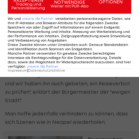
AKZEPTIEREN
OPTIONEN
NOTWENDIGE
Tracking und
Weiter mit PUR-Abo
Personalisierung
"Wir müssen besonders vorsichtig sein. Ich habe
Wir und
unsere
186
Partner
verarbeiten personenbezogene Daten, wie
Innenminister Piantedosi angerufen und ihn
Ihre IP-Adresse und Browser-Attribute für die folgenden Zwecke
:
gebeten, die strengsten und rigorosesten
Speichern von oder Zugriff auf Informationen auf einem Endgerät;
Personalisierte Werbung und Inhalte, Messung von Werbeleistung und
Maßnahmen zu bewerten, um Rom doppelt zu
der Performance von Inhalten, Zielgruppenforschung sowie Entwicklung
und Verbesserung von Angeboten
.
schützen: als künstlerisches Erbe und als Kandidat
Diese Zwecke können unter Umständen auch
:
Genaue Standortdaten
und Identifikation durch Scannen von Endgeräten
.
für die Expo", so Gualtieri.
Manche Partner verwenden für gewisse Zwecke berechtigtes
Interesse als Rechtsgrundlage für die Datenverarbeitung. Details
dazu, sowie die Möglichkeit Ihr Widerspruchsrecht auszuüben, sind hier
"Wir werden die Maßnahmen, die ergriffen
verfügbar
:
unsere
186
Partner
Impressum
|
Datenschutzrichtlinie
werden, mit großer Aufmerksamkeit verfolgen,
und wir haben ihn auch gebeten, ein Reiseverbot
zu prüfen", erklärt der Bürgermeister der "ewigen
Stadt".
Man hoffe jedenfalls verhindern zu können, dass
sich Szenen wie in Neapel wiederholen.