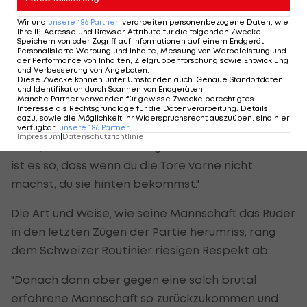
Wir und
unsere
186
Partner
verarbeiten personenbezogene Daten, wie
Ihre IP-Adresse und Browser-Attribute für die folgenden Zwecke
:
Xhaka: "Es ist ein Traum in Erfüllung
Speichern von oder Zugriff auf Informationen auf einem Endgerät;
Personalisierte Werbung und Inhalte, Messung von Werbeleistung und
gegangen"
der Performance von Inhalten, Zielgruppenforschung sowie Entwicklung
und Verbesserung von Angeboten
.
Diese Zwecke können unter Umständen auch
:
Genaue Standortdaten
Dass der Spielverlauf die Leverkusener zeitweise
und Identifikation durch Scannen von Endgeräten
.
Manche Partner verwenden für gewisse Zwecke berechtigtes
an sich zweifeln ließ, gestand Kapitän Granit
Interesse als Rechtsgrundlage für die Datenverarbeitung. Details
dazu, sowie die Möglichkeit Ihr Widerspruchsrecht auszuüben, sind hier
Xhaka im Anschluss offen ein: "Wir wissen selbst
verfügbar
:
unsere
186
Partner
Impressum
|
Datenschutzrichtlinie
nicht, wie wir 0:2 hinten lagen. Wie so oft im Fußball
ist es so, dass wenn du die Tore vorne nicht
machst, du sie hinten bekommst."
Die Art und Weise, wie seine Mannschaft das Ruder
in den letzten Zügen der Partie herumriss, rang
dem Schweizer Routinier riesigen Respekt ab:
"Danach dann aber gegen eine solch brutal
erfahrene Mannschaft so zurückzukommen und