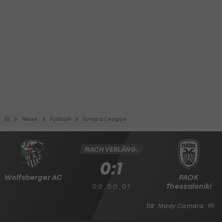
News
Fußball
Europa League
NACH VERLÄNG.
0:1
Wolfsberger AC
PAOK
Thessaloniki
0:0 , 0:0 , 0:1
115'
Mady Camara