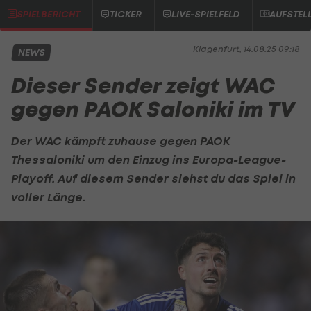
SPIELBERICHT
TICKER
LIVE-SPIELFELD
AUFSTEL
Klagenfurt, 14.08.25 09:18
NEWS
Dieser Sender zeigt WAC
gegen PAOK Saloniki im TV
Der WAC kämpft zuhause gegen PAOK
Thessaloniki um den Einzug ins Europa-League-
Playoff. Auf diesem Sender siehst du das Spiel in
voller Länge.