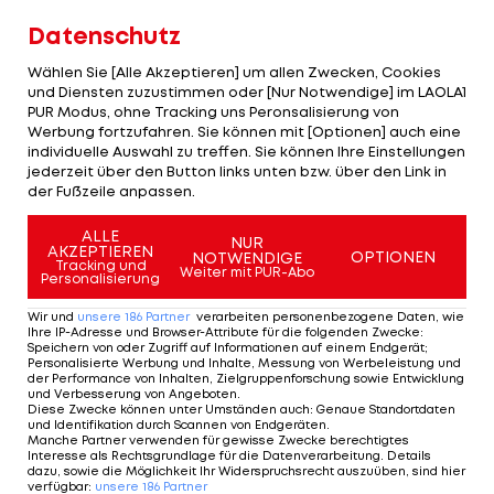
Triumphes im Mai, ein "heißes Spiel".
Datenschutz
Die Partie ist ab 18:45 Uhr live im Free TV auf ORF 1
Wählen Sie [Alle Akzeptieren] um allen Zwecken, Cookies
und Diensten zuzustimmen oder [Nur Notwendige] im LAOLA1
zu sehen. Außerdem ist das Spiel zudem im
PUR Modus, ohne Tracking uns Peronsalisierung von
Stream auf "ORF ON" beziehungsweise
Werbung fortzufahren. Sie können mit [Optionen] auch eine
individuelle Auswahl zu treffen. Sie können Ihre Einstellungen
"sport.orf.at" abrufbar.
jederzeit über den Button links unten bzw. über den Link in
der Fußzeile anpassen.
Sollten der amtierende ÖFB-Cupsieger die Hürde
PAOK nehmen, wartet im Playoff HNK Rijeka. Sollte
ALLE
NUR
AKZEPTIEREN
OPTIONEN
NOTWENDIGE
der WAC ausscheiden, trifft man auf den Sieger
Tracking und
Weiter mit PUR-Abo
Personalisierung
der Conference-League-Quali-Partie zwischen
Wir und
unsere
186
Partner
verarbeiten personenbezogene Daten, wie
Araz-Naxcivan (Aserbaidschan) oder Omonia
Ihre IP-Adresse und Browser-Attribute für die folgenden Zwecke
:
Speichern von oder Zugriff auf Informationen auf einem Endgerät;
Nikosia (Zypern).
Personalisierte Werbung und Inhalte, Messung von Werbeleistung und
der Performance von Inhalten, Zielgruppenforschung sowie Entwicklung
und Verbesserung von Angeboten
.
Diese Zwecke können unter Umständen auch
:
Genaue Standortdaten
Preisvergleich: So viel kosten die
und Identifikation durch Scannen von Endgeräten
.
Manche Partner verwenden für gewisse Zwecke berechtigtes
Bundesliga-Abos 2025/26
Interesse als Rechtsgrundlage für die Datenverarbeitung. Details
dazu, sowie die Möglichkeit Ihr Widerspruchsrecht auszuüben, sind hier
verfügbar
:
unsere
186
Partner