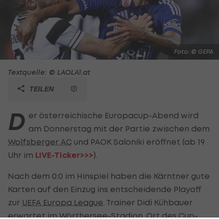
Foto: © GEPA
Textquelle: © LAOLA1.at
TEILEN
D
er österreichische Europacup-Abend wird
am Donnerstag mit der Partie zwischen dem
Wolfsberger AC
und PAOK Saloniki eröffnet (ab 19
Uhr im
LIVE-Ticker>>>
).
Nach dem 0:0 im Hinspiel haben die Kärntner gute
Karten auf den Einzug ins entscheidende Playoff
zur
UEFA Europa League
. Trainer Didi Kühbauer
erwartet im Wörthersee-Stadion, Ort des Cup-