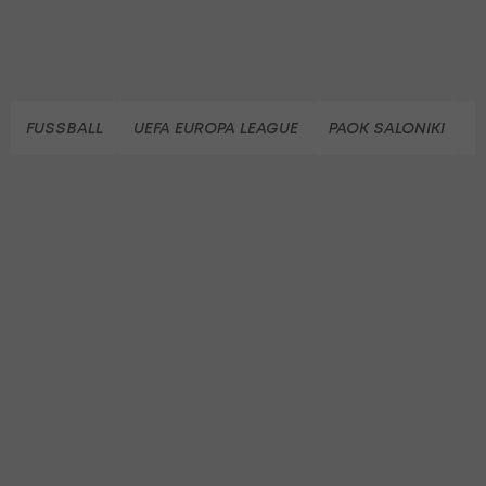
FUSSBALL
UEFA EUROPA LEAGUE
PAOK SALONIKI
D