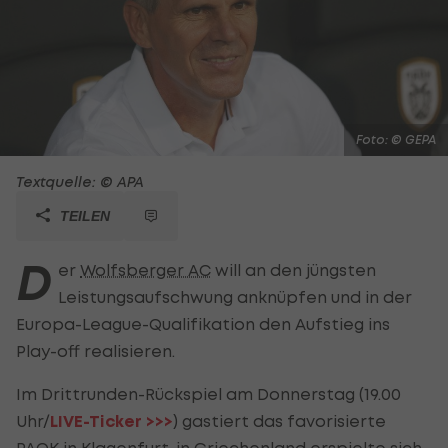
Foto: © GEPA
Textquelle: © APA
TEILEN
D
er
Wolfsberger AC
will an den jüngsten
Leistungsaufschwung anknüpfen und in der
Europa-League-Qualifikation den Aufstieg ins
Play-off realisieren.
Im Drittrunden-Rückspiel am Donnerstag (19.00
Uhr/
LIVE-Ticker >>>
) gastiert das favorisierte
PAOK in Klagenfurt, in Griechenland erspielte sich