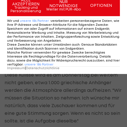
NUR
AKZEPTIEREN
OPTIONEN
NOTWENDIGE
Tracking und
Weiter mit PUR-Abo
WAC hofft auf Zuschauer
Personalisierung
Wir und
unsere
186
Partner
verarbeiten personenbezogene Daten, wie
An das Wörthersee Stadion haben die
Ihre IP-Adresse und Browser-Attribute für die folgenden Zwecke
:
Speichern von oder Zugriff auf Informationen auf einem Endgerät;
Wolfsberger durch den 1:0-Finalsieg gegen
Personalisierte Werbung und Inhalte, Messung von Werbeleistung und
der Performance von Inhalten, Zielgruppenforschung sowie Entwicklung
Hartberg zwar gute Erinnerungen. "Aber da waren
und Verbesserung von Angeboten
.
Diese Zwecke können unter Umständen auch
:
Genaue Standortdaten
die Voraussetzungen komplett anders, weil sehr
und Identifikation durch Scannen von Endgeräten
.
Manche Partner verwenden für gewisse Zwecke berechtigtes
viele Leute da waren", blickte Kühbauer auf die
Interesse als Rechtsgrundlage für die Datenverarbeitung. Details
dazu, sowie die Möglichkeit Ihr Widerspruchsrecht auszuüben, sind hier
20.500 Zuschauer beim Endspiel zurück.
verfügbar
:
unsere
186
Partner
Impressum
|
Datenschutzrichtlinie
Diese Kulisse wird es am Donnerstag bei weitem
nicht geben, etwa 1.000 griechische Anhänger
werden die Atmosphäre allerdings aufheizen. "Wir
müssen die Situation so nehmen. Ich wünsche mir
natürlich, dass viele Zuschauer kommen und für
eine gute Stimmung sorgen. Wenn es nicht so sein
sollte, ist die Aufgabe dieselbe."