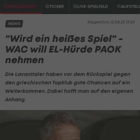
SPIELBERICHT
TICKER
LIVE-SPIELFELD
AUFSTEL
Klagenfurt, 13.08.25 13:50
NEWS
"Wird ein heißes Spiel" -
WAC will EL-Hürde PAOK
nehmen
Die Lavanttaler haben vor dem Rückspiel gegen
den griechischen Topklub gute Chancen auf ein
Weiterkommen. Dabei hofft man auf den eigenen
Anhang.