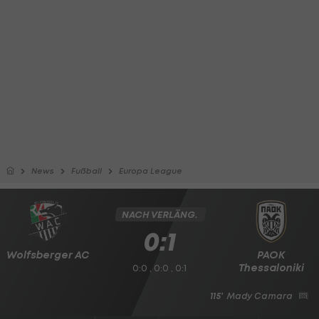
News
Fußball
Europa League
NACH VERLÄNG.
0:1
Wolfsberger AC
PAOK
Thessaloniki
0:0 , 0:0 , 0:1
115'
Mady Camara