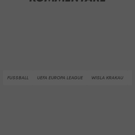
FUSSBALL
UEFA EUROPA LEAGUE
WISLA KRAKAU
S