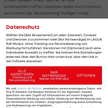
Aufeinandertreffen zwischen Wisla und Cracovia
auch unter der Bezeichnung "Heiliger Krieg"
bekannt.
Datenschutz
"Heilig" ist dieser Krieg schon lange nicht mehr,
Wählen Sie [Alle Akzeptieren] um allen Zwecken, Cookies
längst geht es nicht mehr um Fußball. In keiner
und Diensten zuzustimmen oder [Nur Notwendige] im LAOLA1
anderen Fußball-Hochburg unseres Kontinents
PUR Modus, ohne Tracking uns Peronsalisierung von
Werbung fortzufahren. Sie können mit [Optionen] auch eine
herrscht ein derart gewaltvoller Bandenkrieg wie
individuelle Auswahl zu treffen. Sie können Ihre Einstellungen
in Krakau. Die Stadt an der oberen Weichsel ist
jederzeit über den Button links unten bzw. über den Link in
der Fußzeile anpassen.
eine geteilte.
ALLE
NUR
Der Norden und Westen wurde von den "Sharks",
AKZEPTIEREN
OPTIONEN
NOTWENDIGE
Tracking und
den Hooligans von Wisla - die Polizei zählte 2011
Weiter mit PUR-Abo
Personalisierung
600 Mitglieder, mittlerweile sind es wohl mehr -,
Wir und
unsere
186
Partner
verarbeiten personenbezogene Daten, wie
eingenommen. Im Osten und Süden regiert die
Ihre IP-Adresse und Browser-Attribute für die folgenden Zwecke
:
Speichern von oder Zugriff auf Informationen auf einem Endgerät;
"Jude Gang", die Hooligans von Cracovia (2011: 300
Personalisierte Werbung und Inhalte, Messung von Werbeleistung und
der Performance von Inhalten, Zielgruppenforschung sowie Entwicklung
Mitglieder).
und Verbesserung von Angeboten
.