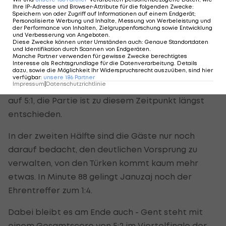
Danach brechen die Türken völlig auseinander. In
Ihre IP-Adresse und Browser-Attribute für die folgenden Zwecke
:
Speichern von oder Zugriff auf Informationen auf einem Endgerät;
Minute 37 fällt das 4:0! Cuypers steht nach einer
Personalisierte Werbung und Inhalte, Messung von Werbeleistung und
der Performance von Inhalten, Zielgruppenforschung sowie Entwicklung
Kums-Flanke genau richtig und köpft ein.
und Verbesserung von Angeboten
.
Diese Zwecke können unter Umständen auch
:
Genaue Standortdaten
und Identifikation durch Scannen von Endgeräten
.
Manche Partner verwenden für gewisse Zwecke berechtigtes
Januzaj nur noch mit Ergebniskosmetik
Interesse als Rechtsgrundlage für die Datenverarbeitung. Details
dazu, sowie die Möglichkeit Ihr Widerspruchsrecht auszuüben, sind hier
verfügbar
:
unsere
186
Partner
Impressum
|
Datenschutzrichtlinie
Damit schrauben die Belgier den Gesamtscore
auf 5:1, die Partie ist zu diesem Zeitpunkt längst
entschieden.
In der zweiten Hälfte sind die Gäste nur noch
darauf bedacht, den deutlichen Vorsprung zu
verwalten, von den Türken kommt kaum mehr
etwas. In Minute 88 gelingt Januzaj noch der
Ehrentreffer zum 1:4.
Dabei bleibt es am Ende auch - Gent steht mit
einem Gesamtscore von 5:2 im Viertelfinale der