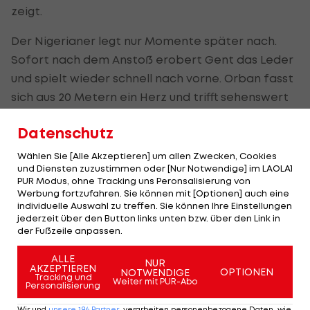
zeigt.
Der Nigerianer legt nur Momente später nach.
Sofort nach dem Anstoß erobert Gent das Leder
und spielt wieder schnell nach vorne. Orban fasst
sich aus 20 Metern ein Herz und trifft sehenswert
zum 2:0 (31.).
Datenschutz
In der Folge kommt es für die Gastgeber
Wählen Sie [Alle Akzeptieren] um allen Zwecken, Cookies
unfassbar bitter. Es vergehen wieder nur etwas
und Diensten zuzustimmen oder [Nur Notwendige] im LAOLA1
PUR Modus, ohne Tracking uns Peronsalisierung von
mehr als 60 Sekunden, da trifft Orban ein weiteres
Werbung fortzufahren. Sie können mit [Optionen] auch eine
Mal.
individuelle Auswahl zu treffen. Sie können Ihre Einstellungen
jederzeit über den Button links unten bzw. über den Link in
Wieder ist es ein schneller Konter, der den
der Fußzeile anpassen.
Nigerianer in eine optimale Abschlussposition
ALLE
NUR
bringt. Den ersten Versuch kann Babacan noch
AKZEPTIEREN
OPTIONEN
NOTWENDIGE
Tracking und
Weiter mit PUR-Abo
parieren, der Nachschuss sitzt aber (34.).
Personalisierung
Wir und
unsere
186
Partner
verarbeiten personenbezogene Daten, wie