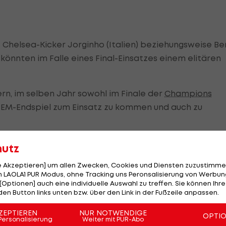
e Chelsea-Kicker Jorginho (Italien) beziehungsweise Be
önnten im Falle eines Final-Einsatzes einem elitären
ern, im selben Jahr sowohl im Finale der
Champions
m EM-Endspiel zum Einsatz zu kommen und auch zu
and
), 1988 den Niederländern Hans van Breukelen,
Rona
hutz
nenburg, 2012 den spanischen Chelsea-Legionären
le Akzeptieren] um allen Zwecken, Cookies und Diensten zuzustimme
016
Cristiano Ronaldo
und Pepe, die mit
Real Madrid
un
 LAOLA1 PUR Modus, ohne Tracking uns Peronsalisierung von Werbung
[Optionen] auch eine individuelle Auswahl zu treffen. Sie können Ihre
den Button links unten bzw. über den Link in der Fußzeile anpassen.
ei. Werfen wir einen Blick in die Trophäen-Schränke de
ZEPTIEREN
NUR NOTWENDIGE
OPTI
d England.
Personalisierung
Weiter mit PUR-Abo