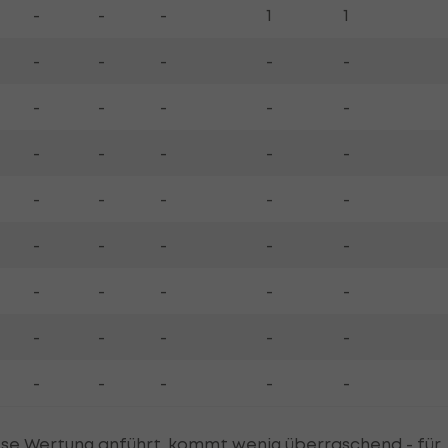
-
-
-
1
1
-
-
-
-
-
-
-
-
-
-
-
-
-
-
-
-
-
-
-
-
-
-
-
-
-
-
-
-
-
-
-
-
-
-
-
-
-
-
-
-
iese Wertung anführt, kommt wenig überraschend - für