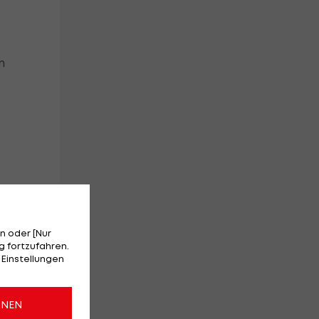
n
ld
n oder [Nur
d
 fortzufahren.
 Einstellungen
r
ONEN