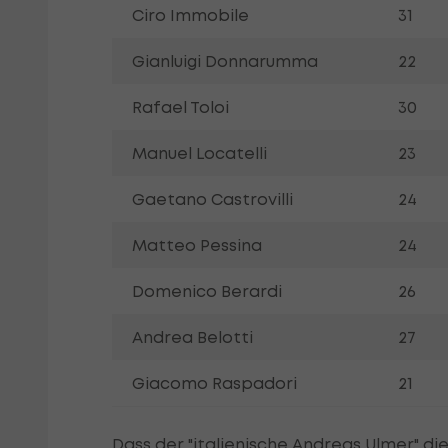
Ciro Immobile
31
Gianluigi Donnarumma
22
Rafael Toloi
30
Manuel Locatelli
23
Gaetano Castrovilli
24
Matteo Pessina
24
Domenico Berardi
26
Andrea Belotti
27
Giacomo Raspadori
21
Dass der "italienische Andreas Ulmer" d