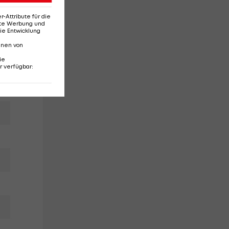
Attribute für die
erte Werbung und
ie Entwicklung
nnen von
ie
r verfügbar
: