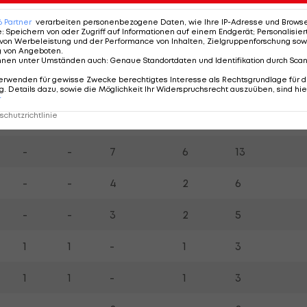
6
Partner
verarbeiten personenbezogene Daten, wie Ihre IP-Adresse und Browser-
e
:
Speichern von oder Zugriff auf Informationen auf einem Endgerät; Personalisi
von Werbeleistung und der Performance von Inhalten, Zielgruppenforschung sow
g von Angeboten
.
nnen unter Umständen auch
:
Genaue Standortdaten und Identifikation durch Sca
CL
EL
Meister
Cup
Titel Gesamt
erwenden für gewisse Zwecke berechtigtes Interesse als Rechtsgrundlage für d
-
-
9
5
14
. Details dazu, sowie die Möglichkeit Ihr Widerspruchsrecht auszuüben, sind hie
r
chutzrichtlinie
-
-
9
4
13
-
-
7
6
13
-
-
4
2
6
-
-
3
2
5
1
1
-
1
3
1
1
-
1
3