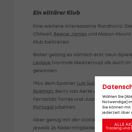
Ein elitärer Klub
Eine weitere interessante Randnotiz: Di
Chilwell,
Reece James
und Mason Mount k
Klub beitreten.
Bisher gelang es nämlich erst neun Spiel
League
(vormals Meistercup) als auch i
gewinnen:
1964 dem Spanier
Luis Suarez
(
Inter Mail
Datensc
Koeman
, Berry van Aerle und Gerald Va
Wählen Sie [Al
Fernando Torres und Juan Mata sowie 2
Notwendige] im
Portugal
jubelten.
Sie können mit 
jederzeit über 
Aber genug mit der statistischen Spieler
ALLE AK
jeweils 26 Kadermitglieder von Italien un
Tracking und 