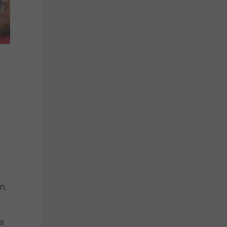
d
n,
s