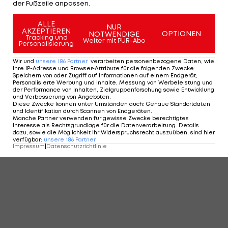
der Fußzeile anpassen.
ALLE
NUR
AKZEPTIEREN
OPTIONEN
NOTWENDIGE
Tracking und
Weiter mit PUR-Abo
Personalisierung
Wir und
unsere
186
Partner
verarbeiten personenbezogene Daten, wie
Ihre IP-Adresse und Browser-Attribute für die folgenden Zwecke
:
Speichern von oder Zugriff auf Informationen auf einem Endgerät;
Personalisierte Werbung und Inhalte, Messung von Werbeleistung und
der Performance von Inhalten, Zielgruppenforschung sowie Entwicklung
und Verbesserung von Angeboten
.
Alaba, Haaland und Co. - Diese Stars
Diese Zwecke können unter Umständen auch
:
Genaue Standortdaten
und Identifikation durch Scannen von Endgeräten
.
fehlen bei der EURO
Manche Partner verwenden für gewisse Zwecke berechtigtes
Fußball
Interesse als Rechtsgrundlage für die Datenverarbeitung. Details
dazu, sowie die Möglichkeit Ihr Widerspruchsrecht auszuüben, sind hier
verfügbar
:
unsere
186
Partner
Impressum
|
Datenschutzrichtlinie