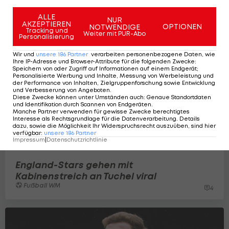
Fußball WM
ALLE
NUR
AKZEPTIEREN
OPTIONEN
NOTWENDIGE
Tracking und
Weiter mit PUR-Abo
Personalisierung
Wir und
unsere
186
Partner
verarbeiten personenbezogene Daten, wie
Ihre IP-Adresse und Browser-Attribute für die folgenden Zwecke
:
Speichern von oder Zugriff auf Informationen auf einem Endgerät;
Personalisierte Werbung und Inhalte, Messung von Werbeleistung und
der Performance von Inhalten, Zielgruppenforschung sowie Entwicklung
und Verbesserung von Angeboten
.
Diese Zwecke können unter Umständen auch
:
Genaue Standortdaten
und Identifikation durch Scannen von Endgeräten
.
Manche Partner verwenden für gewisse Zwecke berechtigtes
Interesse als Rechtsgrundlage für die Datenverarbeitung. Details
dazu, sowie die Möglichkeit Ihr Widerspruchsrecht auszuüben, sind hier
verfügbar
:
unsere
186
Partner
Impressum
|
Datenschutzrichtlinie
England-Stars gehen mit
Kabinenstreich an Tuchel viral
Fußball WM
4