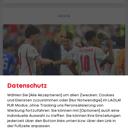
Datenschutz
Wählen Sie [Alle Akzeptieren] um allen Zwecken, Cookies
und Diensten zuzustimmen oder [Nur Notwendige] im LAOLA1
PUR Modus, ohne Tracking uns Peronsalisierung von
Werbung fortzufahren. Sie können mit [Optionen] auch eine
individuelle Auswahl zu treffen. Sie können Ihre Einstellungen
England bangt vor WM-Viertelfinale um
jederzeit über den Button links unten bzw. über den Link in
Schlüsselspieler
der Fußzeile anpassen.