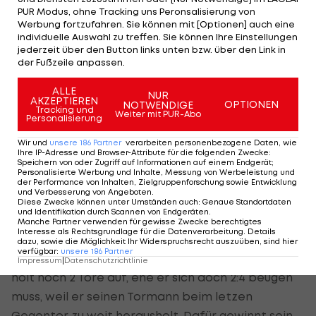
Punkte. Damit hält der WAC die Rieder auf Distanz.
PUR Modus, ohne Tracking uns Peronsalisierung von
Werbung fortzufahren. Sie können mit [Optionen] auch eine
Die Innviertler bleiben Letzte und scheiden
individuelle Auswahl zu treffen. Sie können Ihre Einstellungen
genauso aus dem Teambewerb aus, wie der
jederzeit über den Button links unten bzw. über den Link in
der Fußzeile anpassen.
Zehnte WAC. Dafür verabschieden sich beide
Teams nochmal mit einer großen Show und
ALLE
NUR
AKZEPTIEREN
OPTIONEN
sorgen mit 21 Toren in den drei Partien für das
NOTWENDIGE
Tracking und
Weiter mit PUR-Abo
Personalisierung
trefferreichste Duell im ganzen Grunddurchgang.
Dabei stechen Michael Buchleitner (WAC) und
Wir und
unsere
186
Partner
verarbeiten personenbezogene Daten, wie
Ihre IP-Adresse und Browser-Attribute für die folgenden Zwecke
:
Patrick Uchatzy (SVR) mit ihrem 5:5 besonders
Speichern von oder Zugriff auf Informationen auf einem Endgerät;
Personalisierte Werbung und Inhalte, Messung von Werbeleistung und
heraus. Nach dem Schlusspfiff müssen beide beim
der Performance von Inhalten, Zielgruppenforschung sowie Entwicklung
und Verbesserung von Angeboten
.
Handshake schmunzeln, der übrigens bei diesem
Diese Zwecke können unter Umständen auch
:
Genaue Standortdaten
und Identifikation durch Scannen von Endgeräten
.
sehr fairen Turnier bei allen Spielen dazugehört.
Manche Partner verwenden für gewisse Zwecke berechtigtes
Interesse als Rechtsgrundlage für die Datenverarbeitung. Details
Rieds Marco Markovic gibt sich trotz 0:3
dazu, sowie die Möglichkeit Ihr Widerspruchsrecht auszuüben, sind hier
verfügbar
:
unsere
186
Partner
Rückstand gegen Jakob Feigl nicht geschlagen,
Impressum
|
Datenschutzrichtlinie
holt noch 2 Tore auf, ehe er sich doch 2:4 beugen
muss, weil er seinen Tormann beim letzen
Gegentor zu weit herausholt. Dafür gewinnt sein