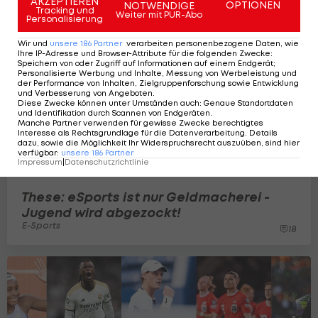
AKZEPTIEREN
OPTIONEN
NOTWENDIGE
Tracking und
Weiter mit PUR-Abo
Personalisierung
Wir und
unsere
186
Partner
verarbeiten personenbezogene Daten, wie
Ihre IP-Adresse und Browser-Attribute für die folgenden Zwecke
:
Speichern von oder Zugriff auf Informationen auf einem Endgerät;
Personalisierte Werbung und Inhalte, Messung von Werbeleistung und
der Performance von Inhalten, Zielgruppenforschung sowie Entwicklung
und Verbesserung von Angeboten
.
Diese Zwecke können unter Umständen auch
:
Genaue Standortdaten
und Identifikation durch Scannen von Endgeräten
.
Manche Partner verwenden für gewisse Zwecke berechtigtes
Interesse als Rechtsgrundlage für die Datenverarbeitung. Details
dazu, sowie die Möglichkeit Ihr Widerspruchsrecht auszuüben, sind hier
verfügbar
:
unsere
186
Partner
Impressum
|
Datenschutzrichtlinie
These: eSports ist nur Geldmacherei -
Jugend wird abgezockt!
E-Sports
18