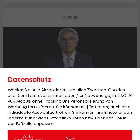
Datenschutz
Wählen Sie [Alle Akzeptieren] um allen Zwecken, Cookies
und Diensten zuzustimmen oder [Nur Notwendige] im LAOLA1
PUR Modus, ohne Tracking uns Peronsalisierung von
Werbung fortzufahren. Sie können mit [Optionen] auch eine
individuelle Auswahl zu treffen. Sie können Ihre Einstellungen
Gastgeberstadt der ersten eSports-
jederzeit über den Button links unten bzw. über den Link in
Olympia steht fest
der Fußzeile anpassen.
E-Sports
ALLE
NUR