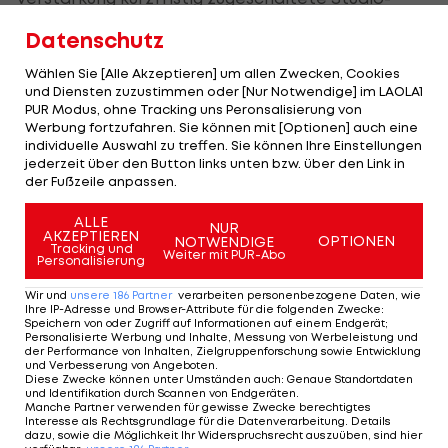
Moderator Günther Jauch improvisieren.
Datenschutz
Die beiden begegneten der Situation im Stile
Wählen Sie [Alle Akzeptieren] um allen Zwecken, Cookies
und Diensten zuzustimmen oder [Nur Notwendige] im LAOLA1
einer Late-Night-Show mit Humor, und das gelang
PUR Modus, ohne Tracking uns Peronsalisierung von
ihnen vorzüglich. Sätze wie "Nie hätte ein Tor
Werbung fortzufahren. Sie können mit [Optionen] auch eine
individuelle Auswahl zu treffen. Sie können Ihre Einstellungen
einem Spiel so gut getan" (Reif) oder "Für alle die,
jederzeit über den Button links unten bzw. über den Link in
die nicht rechtzeitig eingeschaltet haben: Das
der Fußzeile anpassen.
erste Tor ist schon gefallen" brachten den beiden
ALLE
NUR
eine Auszeichnung mit dem Bayerischen
AKZEPTIEREN
OPTIONEN
NOTWENDIGE
Tracking und
Weiter mit PUR-Abo
Fernsehpreis und eine Nominierung für den
Personalisierung
renommierten Grimme-Preis ein.
Wir und
unsere
186
Partner
verarbeiten personenbezogene Daten, wie
Ihre IP-Adresse und Browser-Attribute für die folgenden Zwecke
:
Speichern von oder Zugriff auf Informationen auf einem Endgerät;
Personalisierte Werbung und Inhalte, Messung von Werbeleistung und
"Das ist wie bei den Pfadfindern hier.
der Performance von Inhalten, Zielgruppenforschung sowie Entwicklung
und Verbesserung von Angeboten
.
Wie im Zeltlager."
Diese Zwecke können unter Umständen auch
:
Genaue Standortdaten
und Identifikation durch Scannen von Endgeräten
.
Manche Partner verwenden für gewisse Zwecke berechtigtes
Auch im Vor-Social-Media-Zeitalter verhalf die
Interesse als Rechtsgrundlage für die Datenverarbeitung. Details
dazu, sowie die Möglichkeit Ihr Widerspruchsrecht auszuüben, sind hier
Sternstunde der beiden RTL-Moderatoren dem