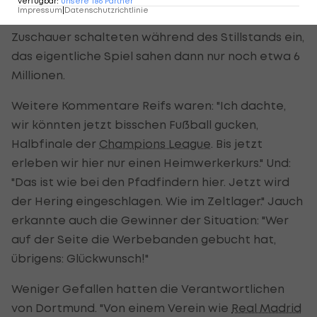
verfügbar
:
unsere
186
Partner
Impressum
|
Datenschutzrichtlinie
Sender zu einem Quotenhit. Rund 12,76 Millionen
Zuschauer schalteten während des Stillstands ein,
das eigentliche Spiel sahen dann nur noch etwa 6
Millionen.
Weitere Kommentare Reifs waren: "Ich dachte,
wir könnten jetzt bisschen Fußball gucken,
Halbfinale der
Champions League
. Bis jetzt
erleben wir hier nur einen Heimwerkerkurs." Und:
"Das ist wie bei den Pfadfindern hier. Jetzt wird
der Hering eingeschlagen. Wie im Zeltlager." Jauch
erkannte auch die Gewinner der Situation: "Wer
auf der Seite die Werbebanden gebucht hat,
übrigens: Glückwunsch!"
Weniger Gefallen hatten die Verantwortlichen
von Dortmund. "Von einem Verein wie
Real Madrid