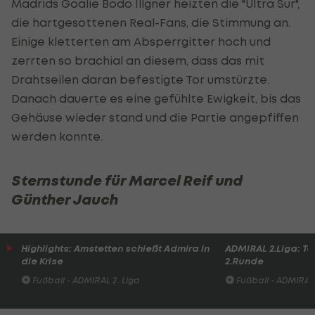
Madrids Goalie Bodo Illgner heizten die "Ultra Sur",
die hartgesottenen Real-Fans, die Stimmung an.
Einige kletterten am Absperrgitter hoch und
zerrten so brachial an diesem, dass das mit
Drahtseilen daran befestigte Tor umstürzte.
Danach dauerte es eine gefühlte Ewigkeit, bis das
Gehäuse wieder stand und die Partie angepfiffen
werden konnte.
Sternstunde für Marcel Reif und
Günther Jauch
Highlights: Amstetten schießt Admira in
ADMIRAL 2.Liga: To
die Krise
2.Runde
Fußball - ADMIRAL 2. Liga
Fußball - ADMIRAL 