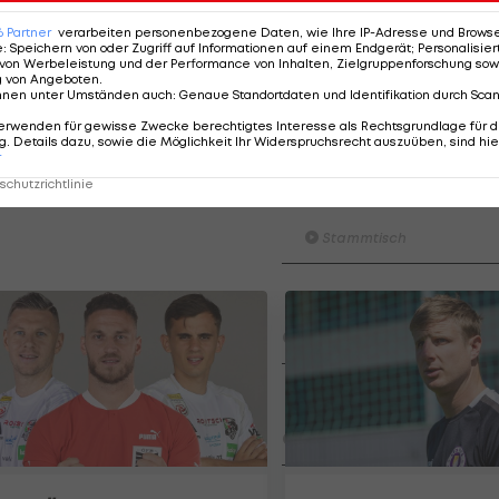
vor dem Spiel festgenommen worden. Zunächst waren
6
Partner
verarbeiten personenbezogene Daten, wie Ihre IP-Adresse und Browser-
n worden. Sie waren mit Stöcken, Messern, schweren
e
:
Speichern von oder Zugriff auf Informationen auf einem Endgerät; Personalisi
von Werbeleistung und der Performance von Inhalten, Zielgruppenforschung sow
waffnet. Eine weitere Gruppe war am Abend beim
g von Angeboten
.
nnen unter Umständen auch
:
Genaue Standortdaten und Identifikation durch Sca
erwenden für gewisse Zwecke berechtigtes Interesse als Rechtsgrundlage für d
. Details dazu, sowie die Möglichkeit Ihr Widerspruchsrecht auszuüben, sind hie
r
chutzrichtlinie
Am Stammtisch bei Andy O
Knett
Stammtisch
I schau a #LigaZWA - Die Hig
Runde)
I schau a LigaZWA
LASK-Traumstart: Sind die Li
Titelfavorit?
Ansakonferenz
Wacker furios: Was ist in di