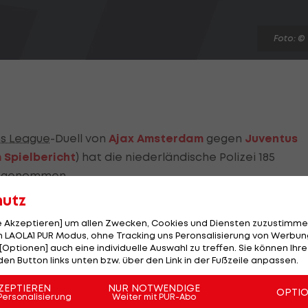
Foto: ©
s League
-Duell von
Ajax Amsterdam
gegen
Juventus
m Spielbericht
) hat die niederländische Polizei 185
estgenommen.
hutz
on Gewalttaten noch in Haft, teilte die Polizei am
ren bereits in der Nacht freigelassen worden.
le Akzeptieren] um allen Zwecken, Cookies und Diensten zuzustimme
 LAOLA1 PUR Modus, ohne Tracking uns Peronsalisierung von Werbung
[Optionen] auch eine individuelle Auswahl zu treffen. Sie können Ihre
es auch vereinzelte gewalttätige Zusammenstöße mit
den Button links unten bzw. über den Link in der Fußzeile anpassen.
die Beamten mit Steinen beworfen. Fünf Beamte wurde
ZEPTIEREN
NUR NOTWENDIGE
t. Die Polizei hatte Wasserwerfer eingesetzt.
OPTI
Personalisierung
Weiter mit PUR-Abo