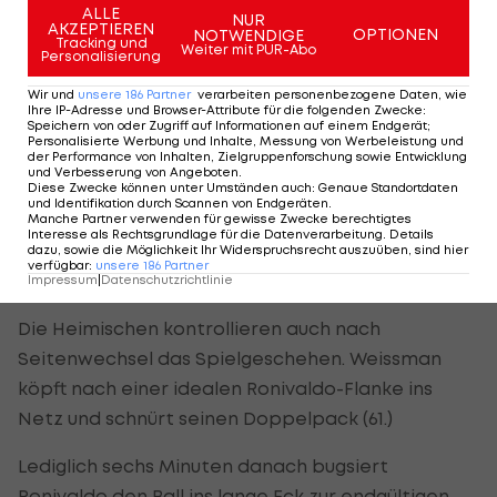
ALLE
NUR
Noch vor dem Seitenwechsel wird es dann kurios:
AKZEPTIEREN
OPTIONEN
NOTWENDIGE
Tracking und
Weiter mit PUR-Abo
Benjamin Böckle
bringt einen zweiten Ball mit
Personalisierung
Absicht in den Strafraum. Der VAR greift erneut
Wir und
unsere
186
Partner
verarbeiten personenbezogene Daten, wie
Ihre IP-Adresse und Browser-Attribute für die folgenden Zwecke
:
ein und es folgt der zweite Elfmeter. Ronivaldo
Speichern von oder Zugriff auf Informationen auf einem Endgerät;
Personalisierte Werbung und Inhalte, Messung von Werbeleistung und
verwertete den Strafstoß staubtrocken zum 2:0
der Performance von Inhalten, Zielgruppenforschung sowie Entwicklung
und Verbesserung von Angeboten
.
(45+5).
Diese Zwecke können unter Umständen auch
:
Genaue Standortdaten
und Identifikation durch Scannen von Endgeräten
.
Manche Partner verwenden für gewisse Zwecke berechtigtes
Interesse als Rechtsgrundlage für die Datenverarbeitung. Details
Blau-Weiß jubelt letztlich über einen
dazu, sowie die Möglichkeit Ihr Widerspruchsrecht auszuüben, sind hier
verfügbar
:
unsere
186
Partner
Kantersieg
Impressum
|
Datenschutzrichtlinie
Die Heimischen kontrollieren auch nach
Seitenwechsel das Spielgeschehen. Weissman
köpft nach einer idealen Ronivaldo-Flanke ins
Netz und schnürt seinen Doppelpack (61.)
Lediglich sechs Minuten danach bugsiert
Ronivaldo den Ball ins lange Eck zur endgültigen