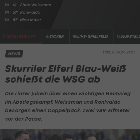
61'
Shon Weissman
67'
Ronivaldo
87'
Nico Maier
SPIELBERICHT
TICKER
LIVE-SPIELFELD
AUFSTEL
Linz, 11.04.26 21:27
NEWS
Skurriler Elfer! Blau-Weiß
schießt die WSG ab
Die Linzer jubeln über einen wichtigen Heimsieg
im Abstiegskampf. Weissman und Ronivaldo
besorgen einen Doppelpack. Zwei VAR-Elfmeter
vor der Pause.