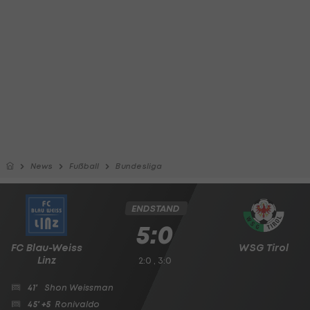
News
Fußball
Bundesliga
ENDSTAND
5:0
FC Blau-Weiss
WSG Tirol
Linz
2:0 , 3:0
41'
Shon Weissman
45' +5
Ronivaldo