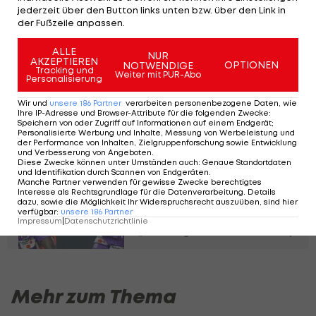
Tin Plavotic
und Abubakr Barry, die im letzten
jederzeit über den Button links unten bzw. über den Link in
Ligaspiel jeweils eine Sperre absitzen mussten,
der Fußzeile anpassen.
sind in Linz wieder dabei.
ALLE
NUR
AKZEPTIEREN
OPTIONEN
NOTWENDIGE
Tracking und
Weiter mit PUR-Abo
Zwei Koreaner in Wien:
Personalisierung
"Das Mindset ist
Wir und
unsere
186
Partner
verarbeiten personenbezogene Daten, wie
anders"
Ihre IP-Adresse und Browser-Attribute für die folgenden Zwecke
:
Speichern von oder Zugriff auf Informationen auf einem Endgerät;
Personalisierte Werbung und Inhalte, Messung von Werbeleistung und
Reportage
der Performance von Inhalten, Zielgruppenforschung sowie Entwicklung
und Verbesserung von Angeboten
.
Diese Zwecke können unter Umständen auch
:
Genaue Standortdaten
Austria Wien zieht
und Identifikation durch Scannen von Endgeräten
.
Manche Partner verwenden für gewisse Zwecke berechtigtes
Option bei
Interesse als Rechtsgrundlage für die Datenverarbeitung. Details
dazu, sowie die Möglichkeit Ihr Widerspruchsrecht auszuüben, sind hier
Leistungsträger
verfügbar
:
unsere
186
Partner
Impressum
|
Datenschutzrichtlinie
Bundesliga
Mehr zum Thema