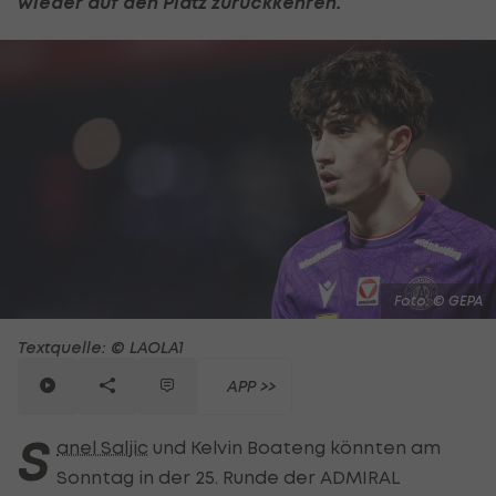
wieder auf den Platz zurückkehren.
Foto: © GEPA
Textquelle: © LAOLA1
APP >>
S
anel Saljic
und Kelvin Boateng könnten am
Sonntag in der 25. Runde der ADMIRAL