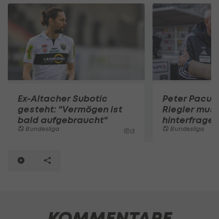
Ex-Altacher Subotic
Peter Pacult:
gesteht: "Vermögen ist
Riegler muss
bald aufgebraucht"
hinterfragen
Bundesliga
Bundesliga
13
KOMMENTARE