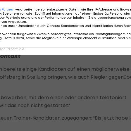
braucht, konnte er am Samstag nicht mit Sicherheit
es viel besser gewesen, wenn wir gewonnen hätten. So
6
Partner
verarbeiten personenbezogene Daten, wie Ihre IP-Adresse und Browser-
e
:
Speichern von oder Zugriff auf Informationen auf einem Endgerät; Personalisi
nnschaft geht, wie es dem Trainer selbst geht", so
von Werbeleistung und der Performance von Inhalten, Zielgruppenforschung sow
g von Angeboten
.
st, dass Atalan nach wie vor einen guten Draht zur
nnen unter Umständen auch
:
Genaue Standortdaten und Identifikation durch Sca
erwenden für gewisse Zwecke berechtigtes Interesse als Rechtsgrundlage für d
. Details dazu, sowie die Möglichkeit Ihr Widerspruchsrecht auszuüben, sind hie
r
chutzrichtlinie
Kontakt
ch bereits einige Kandidaten auf einen möglicherweise
lfsberg in Stellung bringen, wie auch Riegler gegenüb
ich bewerben, mit dem einen oder anderen telefoniert
wir das noch nicht gestartet."
 neuen Trainer-Kandidaten zugegangen: "Bis jetzt habe 