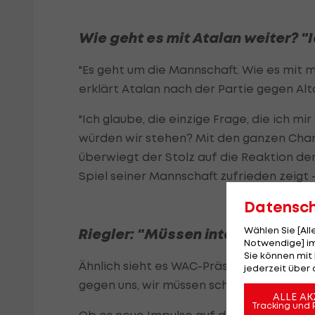
Wie geht es mit Atalan weiter? "
"Es geht um die Mannschaft. Wie es mit mir
erklärt Atalan nach der Partie gegen Alt
"Ich glaube, die einzige Frage, die ich mi
würden wir stehen? Mit den ganzen Cha
überwiegt der Stolz auf die Reaktion der
Spiel seiner Mannschaft zufrieden zeigt 
Datensc
Wählen Sie [Al
Riegler: "Müssen intern schauen,
Notwendige] im
Sie können mit 
Ähnlich sieht es WAC-Präsident Dietmar 
jederzeit über 
gegen uns, wir müssen schauen, dass wir
ALLE AK
Tracking und 