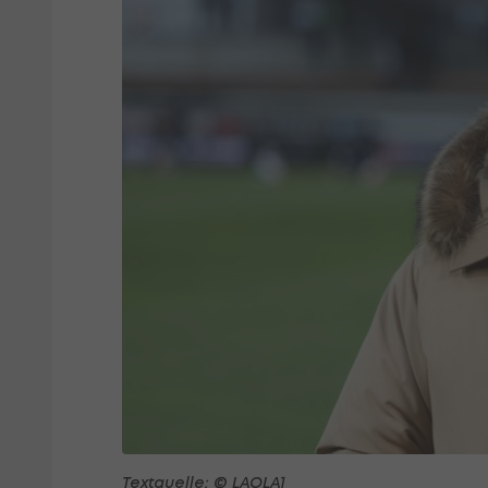
Textquelle: © LAOLA1