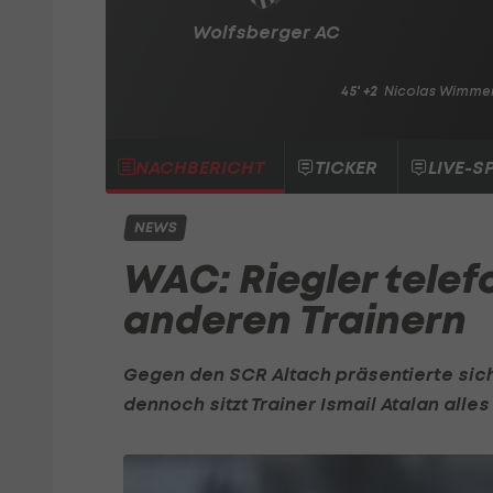
Wolfsberger AC
45' +2
Nicolas Wimme
NACHBERICHT
TICKER
LIVE-S
NEWS
WAC: Riegler telef
anderen Trainern
Gegen den
SCR Altach
präsentierte sic
dennoch sitzt Trainer Ismail Atalan alles