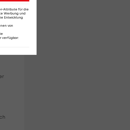
Attribute für die
erte Werbung und
ie Entwicklung
nnen von
ie
r verfügbar
:
er
ich