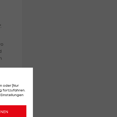
,
wo
d
m
n oder [Nur
 fortzufahren.
 Einstellungen
ONEN