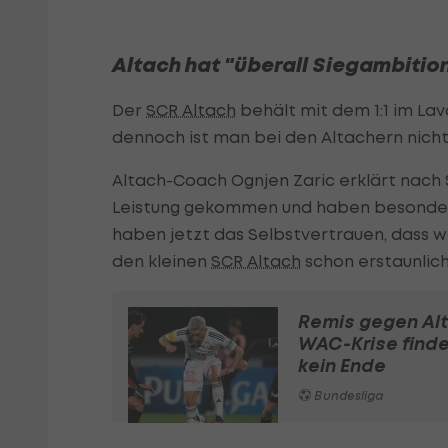
Altach hat "überall Siegambitio
Der
SCR Altach
behält mit dem 1:1 im Lav
dennoch ist man bei den Altachern nicht
Altach-Coach Ognjen Zaric erklärt nach S
Leistung gekommen und haben besonders
haben jetzt das Selbstvertrauen, dass wi
den kleinen
SCR Altach
schon erstaunlich.
Remis gegen Al
WAC-Krise finde
kein Ende
Bundesliga