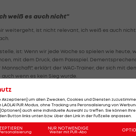
Ich weiß es auch nicht"
 weitergeht, ist nicht relevant, ich weiß es auch nicht"
ach.
r stelle, ist: Wenn wir jede Woche so spielen wie heute, 
ncen, mit dem Druck, dem Passspiel. Dementsprechen
 Mannschaft", erklärt der WAC-Trainer, der sich mit de
- auch wenn es kein Sieg wurde.
hutz
le Akzeptieren] um allen Zwecken, Cookies und Diensten zuzustimme
 wie es weitergeht"
 LAOLA1 PUR Modus, ohne Tracking uns Peronsalisierung von Werbung
[Optionen] auch eine individuelle Auswahl zu treffen. Sie können Ihre
Riegler, der dennoch moniert: "Momentan läuft viel
den Button links unten bzw. über den Link in der Fußzeile anpassen.
 aus diesem Tief rauskommen."
ZEPTIEREN
NUR NOTWENDIGE
OPTI
Personalisierung
Weiter mit PUR-Abo