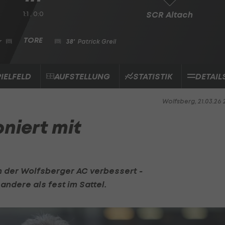
1:1 , 0:0
SCR Altach
r
38'
Patrick Greil
PIELFELD
AUFSTELLUNG
STATISTIK
DETAIL
Wolfsberg, 21.03.26 2
oniert mit
h der
Wolfsberger AC
verbessert -
 andere als fest im Sattel.