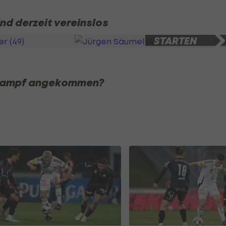
ind derzeit vereinslos
SLIDESHOW
STARTEN
3 Bilder
skampf angekommen?