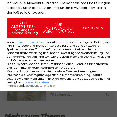
für die "Bullen" auf, ein Tor blieb ihm bislang
individuelle Auswahl zu treffen. Sie können Ihre Einstellungen
jederzeit über den Button links unten bzw. über den Link in
verwehrt.
der Fußzeile anpassen.
Sein Vertrag in Salzburg ist bis Juni 2027 datiert.
ALLE
NUR
AKZEPTIEREN
OPTIONEN
NOTWENDIGE
Tracking und
Weiter mit PUR-Abo
Personalisierung
Letzte Studienchance
für Spitzensportler*innen
Wir und
unsere
186
Partner
verarbeiten personenbezogene Daten, wie
ohne Matura
Ihre IP-Adresse und Browser-Attribute für die folgenden Zwecke
:
Speichern von oder Zugriff auf Informationen auf einem Endgerät;
Personalisierte Werbung und Inhalte, Messung von Werbeleistung und
Fußball
der Performance von Inhalten, Zielgruppenforschung sowie Entwicklung
und Verbesserung von Angeboten
.
Diese Zwecke können unter Umständen auch
:
Genaue Standortdaten
und Identifikation durch Scannen von Endgeräten
.
Manche Partner verwenden für gewisse Zwecke berechtigtes
Das waren die
Interesse als Rechtsgrundlage für die Datenverarbeitung. Details
Bundesliga-Transfers
dazu, sowie die Möglichkeit Ihr Widerspruchsrecht auszuüben, sind hier
verfügbar
:
unsere
186
Partner
des Sommers 2023
Impressum
|
Datenschutzrichtlinie
Bundesliga
Mehr zum Thema