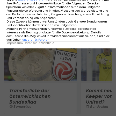
Zwarakonferenz
Stammtisch
Ihre IP-Adresse und Browser-Attribute für die folgenden Zwecke
:
Speichern von oder Zugriff auf Informationen auf einem Endgerät;
Personalisierte Werbung und Inhalte, Messung von Werbeleistung und
der Performance von Inhalten, Zielgruppenforschung sowie Entwicklung
und Verbesserung von Angeboten
.
Diese Zwecke können unter Umständen auch
:
Genaue Standortdaten
und Identifikation durch Scannen von Endgeräten
.
Mehr zum Thema
Manche Partner verwenden für gewisse Zwecke berechtigtes
Interesse als Rechtsgrundlage für die Datenverarbeitung. Details
dazu, sowie die Möglichkeit Ihr Widerspruchsrecht auszuüben, sind hier
verfügbar
:
unsere
186
Partner
Impressum
|
Datenschutzrichtlinie
Transferliste der
Kommt neuer
österreichischen
Keeper von 
Bundesliga
United?
Bundesliga
Bundesliga