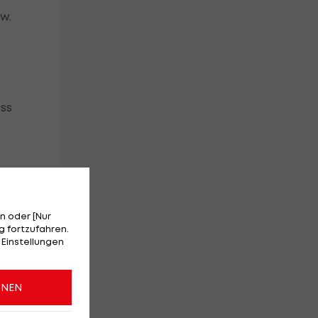
w.
ass
",
n oder [Nur
 fortzufahren.
 Einstellungen
en
ONEN
rt