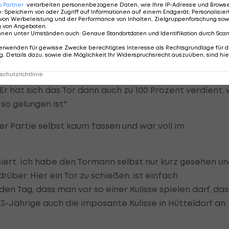
6
Partner
verarbeiten personenbezogene Daten, wie Ihre IP-Adresse und Browser-
er Heber zum viel umjubelten Ausgleich.
e
:
Speichern von oder Zugriff auf Informationen auf einem Endgerät; Personalisi
von Werbeleistung und der Performance von Inhalten, Zielgruppenforschung sow
g von Angeboten
.
nnen unter Umständen auch
:
Genaue Standortdaten und Identifikation durch Sca
erwenden für gewisse Zwecke berechtigtes Interesse als Rechtsgrundlage für d
blich"
. Details dazu, sowie die Möglichkeit Ihr Widerspruchsrecht auszuüben, sind hie
r
chutzrichtlinie
enau das war der Plan, Stefano sollte zeigen, dass er
r hat sich das Tor dann auch zu 100 Prozent verdient, 
so gelungen ist."
r Partie selbst kaum fassen und war voll im
isiert. Ich habe den Tormann selbst nur kurz gesehen u
drüber. Hier ein Tor zu schießen, ist einfach
en Tag, dass man vor so einer Kulisse spielen darf, das
23-Jährige auch die imposante Kulisse in Hütteldorf an.