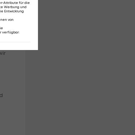
Attribute für die
erte Werbung und
ie Entwicklung
nnen von
ie
r verfügbar
:
wir
nd