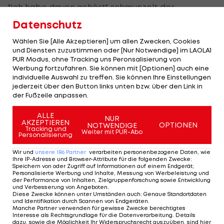
"Ich habe davon gehört", schmunzelt der
Klagenfurt-Profi auf Nachfrage von
LAOLA1
in
Datenschutz
einer "Zwarakonferenz Spezial". Gemicibasi
Wählen Sie [Alle Akzeptieren] um allen Zwecken, Cookies
weiter: "Rapid ist Rekordmeister und der größte
und Diensten zuzustimmen oder [Nur Notwendige] im LAOLA1
PUR Modus, ohne Tracking uns Peronsalisierung von
Verein mit der größten Fanbase in Österreich. Ich
Werbung fortzufahren. Sie können mit [Optionen] auch eine
bin froh, mit so einem Verein in Verbindung
individuelle Auswahl zu treffen. Sie können Ihre Einstellungen
jederzeit über den Button links unten bzw. über den Link in
gebracht zu werden, das macht mich stolz."
der Fußzeile anpassen.
Gleichzeitig will er aber nichts überstürzen: "Ich
ALLE
NUR
weiß, was ich an Austria Klagenfurt habe und bin
AKZEPTIEREN
OPTIONEN
NOTWENDIGE
Tracking und
Weiter mit PUR-Abo
Personalisierung
dem Klub sehr dankbar, die Chance zu
bekommen, so gut zu performen. Der Rest kommt
Wir und
unsere
186
Partner
verarbeiten personenbezogene Daten, wie
Ihre IP-Adresse und Browser-Attribute für die folgenden Zwecke
:
eh von alleine."
Speichern von oder Zugriff auf Informationen auf einem Endgerät;
Personalisierte Werbung und Inhalte, Messung von Werbeleistung und
der Performance von Inhalten, Zielgruppenforschung sowie Entwicklung
Der Vertrag des ehemaligen türkischen
und Verbesserung von Angeboten
.
Diese Zwecke können unter Umständen auch
:
Genaue Standortdaten
Nachwuchs-Internationalen in Kärnten läuft noch
und Identifikation durch Scannen von Endgeräten
.
Manche Partner verwenden für gewisse Zwecke berechtigtes
bis Sommer 2024.
Interesse als Rechtsgrundlage für die Datenverarbeitung. Details
dazu, sowie die Möglichkeit Ihr Widerspruchsrecht auszuüben, sind hier