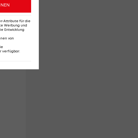
ONEN
Attribute für die
erte Werbung und
ie Entwicklung
nnen von
en,
ie
r verfügbar
: