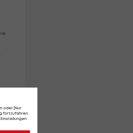
hre
t
n oder [Nur
 fortzufahren.
 Einstellungen