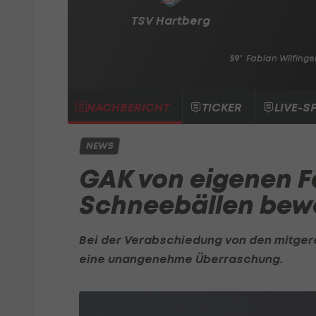
TSV Hartberg
59'
Fabian Wilfinge
NACHBERICHT
TICKER
LIVE-S
NEWS
GAK von eigenen F
Schneebällen bew
Bei der Verabschiedung von den mitger
eine unangenehme Überraschung.