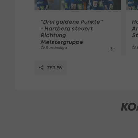
"Drei goldene Punkte"
Ha
- Hartberg steuert
Ar
Richtung
St
Meistergruppe
Bundesliga
1
TEILEN
KO