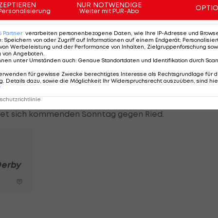
ZEPTIEREN
NUR NOTWENDIGE
OPTI
Personalisierung
Weiter mit PUR-Abo
en Mitspielern an: "Ein paar von uns glauben, sie sind
6
Partner
verarbeiten personenbezogene Daten, wie Ihre IP-Adresse und Browser-
e
:
Speichern von oder Zugriff auf Informationen auf einem Endgerät; Personalisi
"
von Werbeleistung und der Performance von Inhalten, Zielgruppenforschung sow
g von Angeboten
.
nnen unter Umständen auch
:
Genaue Standortdaten und Identifikation durch Sca
ns, ihre Ansprüche herunterzuschrauben: "Sie alle wiss
erwenden für gewisse Zwecke berechtigtes Interesse als Rechtsgrundlage für d
ass wir überall hinfahren und Favorit sind. Wir müssen
. Details dazu, sowie die Möglichkeit Ihr Widerspruchsrecht auszuüben, sind hie
r
chutzrichtlinie
etet sich kommenden Sonntag gegen Ried.
Derby