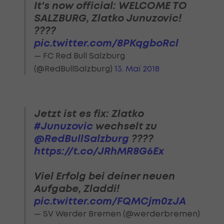
It's now official: WELCOME TO
SALZBURG, Zlatko Junuzovic!
????
pic.twitter.com/8PKqgboRcl
— FC Red Bull Salzburg
(@RedBullSalzburg)
13. Mai 2018
Jetzt ist es fix: Zlatko
#Junuzovic
wechselt zu
@RedBullSalzburg
????
https://t.co/JRhMR8G6Ex
Viel Erfolg bei deiner neuen
Aufgabe, Zladdi!
pic.twitter.com/FQMCjm0zJA
— SV Werder Bremen (@werderbremen)