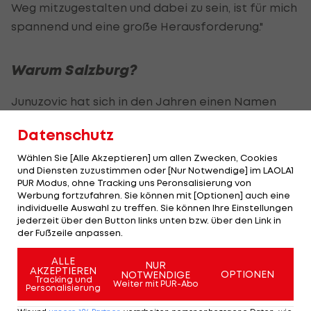
Weg mitzugestalten und dabei zu sein, ist für mich
spannend und eine große Herausforderung."
Warum Salzburg?
Junuzovic hat sich in den Jahren einen Namen
gemacht und war in Bremen nicht umsonst
Datenschutz
Kapitän. Warum er sich für Salzburg entschieden
hat?
Wählen Sie [Alle Akzeptieren] um allen Zwecken, Cookies
und Diensten zuzustimmen oder [Nur Notwendige] im LAOLA1
PUR Modus, ohne Tracking uns Peronsalisierung von
"Die Vorfreude auf meinen neuen Klub und die
Werbung fortzufahren. Sie können mit [Optionen] auch eine
neuen Herausforderungen ist sehr groß. Ich freue
individuelle Auswahl zu treffen. Sie können Ihre Einstellungen
jederzeit über den Button links unten bzw. über den Link in
mich auf meine neuen Aufgaben bei einem richtig
der Fußzeile anpassen.
guten, erfolgreichen Klub. Schon in den bisherigen
ALLE
Gesprächen habe ich große Wertschätzung
NUR
AKZEPTIEREN
OPTIONEN
NOTWENDIGE
erfahren und gemerkt, wie wichtig dem Klub
Tracking und
Weiter mit PUR-Abo
Personalisierung
dieser Transfer ist. Diese Aspekte haben eine