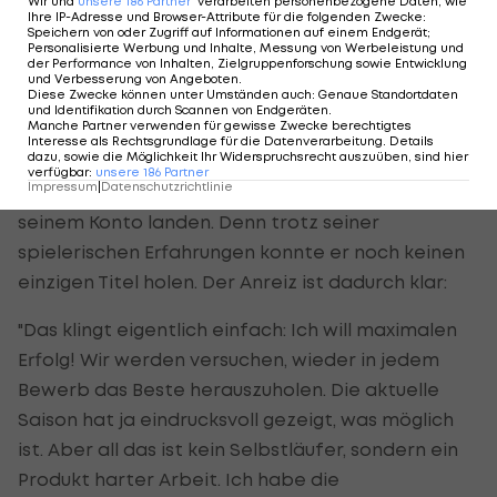
Wir und
unsere
186
Partner
verarbeiten personenbezogene Daten, wie
große Rolle bei meiner Heimkehr gespielt."
Ihre IP-Adresse und Browser-Attribute für die folgenden Zwecke
:
Speichern von oder Zugriff auf Informationen auf einem Endgerät;
Personalisierte Werbung und Inhalte, Messung von Werbeleistung und
der Performance von Inhalten, Zielgruppenforschung sowie Entwicklung
Mit Salzburg will Junuzovic seine ersten
und Verbesserung von Angeboten
.
Diese Zwecke können unter Umständen auch
:
Genaue Standortdaten
Titel
und Identifikation durch Scannen von Endgeräten
.
Manche Partner verwenden für gewisse Zwecke berechtigtes
Interesse als Rechtsgrundlage für die Datenverarbeitung. Details
dazu, sowie die Möglichkeit Ihr Widerspruchsrecht auszuüben, sind hier
Der Routinier nimmt sich für seine drei Jahre in
verfügbar
:
unsere
186
Partner
Impressum
|
Datenschutzrichtlinie
Salzburg einiges vor. Vor allem Titel sollen auf
seinem Konto landen. Denn trotz seiner
spielerischen Erfahrungen konnte er noch keinen
einzigen Titel holen. Der Anreiz ist dadurch klar:
"Das klingt eigentlich einfach: Ich will maximalen
Erfolg! Wir werden versuchen, wieder in jedem
Bewerb das Beste herauszuholen. Die aktuelle
Saison hat ja eindrucksvoll gezeigt, was möglich
ist. Aber all das ist kein Selbstläufer, sondern ein
Produkt harter Arbeit. Ich habe die