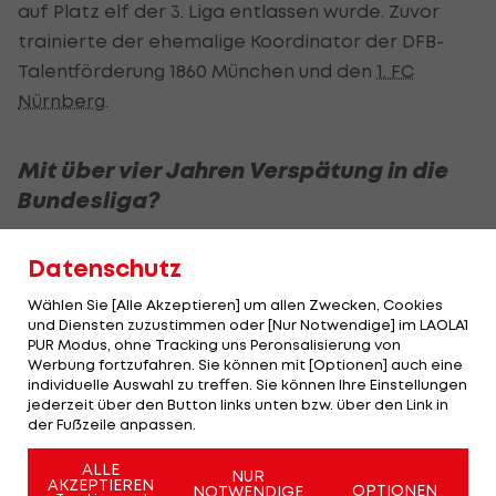
auf Platz elf der 3. Liga entlassen wurde. Zuvor
trainierte der ehemalige Koordinator der DFB-
Talentförderung 1860 München und den
1. FC
Nürnberg
.
Mit über vier Jahren Verspätung in die
Bundesliga?
Schon im Jahr 2021 gab es Gerüchte über einen
Datenschutz
Wechsel von Köllner in die ADMIRAL Bundesliga.
Wählen Sie [Alle Akzeptieren] um allen Zwecken, Cookies
Damals galt die Wiener Austria als Interessent des
und Diensten zuzustimmen oder [Nur Notwendige] im LAOLA1
Deutschen, zu diesem Zeitpunkt 1860-Trainer. Doch
PUR Modus, ohne Tracking uns Peronsalisierung von
Werbung fortzufahren. Sie können mit [Optionen] auch eine
nach wenigen Tagen erteilte Köllner den
individuelle Auswahl zu treffen. Sie können Ihre Einstellungen
"Veilchen" eine Absage.
jederzeit über den Button links unten bzw. über den Link in
der Fußzeile anpassen.
ALLE
NUR
AKZEPTIEREN
OPTIONEN
NOTWENDIGE