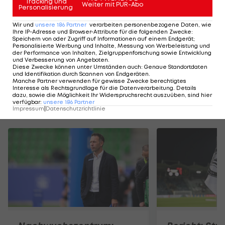
Tracking und
Weiter mit PUR-Abo
Personalisierung
SLIDESHOW
Wir und
unsere
186
Partner
verarbeiten personenbezogene Daten, wie
STARTEN
Ihre IP-Adresse und Browser-Attribute für die folgenden Zwecke
:
Speichern von oder Zugriff auf Informationen auf einem Endgerät;
Personalisierte Werbung und Inhalte, Messung von Werbeleistung und
der Performance von Inhalten, Zielgruppenforschung sowie Entwicklung
und Verbesserung von Angeboten
.
Diese Zwecke können unter Umständen auch
:
Genaue Standortdaten
und Identifikation durch Scannen von Endgeräten
.
Manche Partner verwenden für gewisse Zwecke berechtigtes
Interesse als Rechtsgrundlage für die Datenverarbeitung. Details
dazu, sowie die Möglichkeit Ihr Widerspruchsrecht auszuüben, sind hier
verfügbar
:
unsere
186
Partner
Mehr zum Thema
Impressum
|
Datenschutzrichtlinie