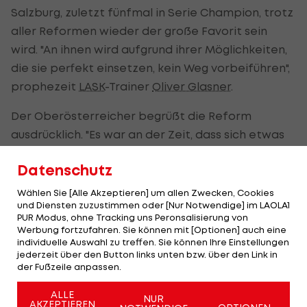
Salzburg, zuletzt fünfmal in Serie Champion, trotz
aller Reformen wieder der große Favorit sein
wird. "An ihnen wird aufgrund ihrer Möglichkeiten,
die sie perfekt einsetzen, kein Weg vorbeiführen",
prophezeit
LASK
-Trainer
Oliver Glasner
.
Der Oberösterreicher begrüßt die Reform
ausdrücklich. "Es war an der Zeit, dass sich etwas
ändert. Jetzt sind wir gespannt, wie es im Detail
Datenschutz
ausschauen wird." Für seinen Klub gehe es darum,
den Sprung in die Meistergruppe zu schaffen. Dort
Wählen Sie [Alle Akzeptieren] um allen Zwecken, Cookies
und Diensten zuzustimmen oder [Nur Notwendige] im LAOLA1
seien die Plätze für Salzburg, Rapid, Austria und
PUR Modus, ohne Tracking uns Peronsalisierung von
Sturm "de facto vorgezeichnet", vermutet
Werbung fortzufahren. Sie können mit [Optionen] auch eine
individuelle Auswahl zu treffen. Sie können Ihre Einstellungen
Glasner.
jederzeit über den Button links unten bzw. über den Link in
der Fußzeile anpassen.
"Die Quali-Gruppe wird niemanden
ALLE
NUR
interessieren"
AKZEPTIEREN