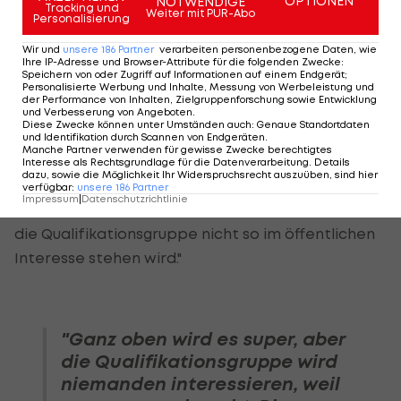
OPTIONEN
NOTWENDIGE
Tracking und
Weiter mit PUR-Abo
Personalisierung
Genau diese Tatsache stößt so manchem
Wir und
unsere
186
Partner
verarbeiten personenbezogene Daten, wie
Trainerkollegen sauer auf. "Für kleinere Klubs wäre
Ihre IP-Adresse und Browser-Attribute für die folgenden Zwecke
:
Speichern von oder Zugriff auf Informationen auf einem Endgerät;
es besser gewesen, das alte Format
Personalisierte Werbung und Inhalte, Messung von Werbeleistung und
der Performance von Inhalten, Zielgruppenforschung sowie Entwicklung
beizubehalten. Die spielen jetzt halt nur noch
und Verbesserung von Angeboten
.
Diese Zwecke können unter Umständen auch
:
Genaue Standortdaten
zweimal pro Saison gegen Rapid oder Salzburg",
und Identifikation durch Scannen von Endgeräten
.
Manche Partner verwenden für gewisse Zwecke berechtigtes
meint St. Pöltens Dietmar Kühbauer. Der vor dem
Interesse als Rechtsgrundlage für die Datenverarbeitung. Details
dazu, sowie die Möglichkeit Ihr Widerspruchsrecht auszuüben, sind hier
Abschied stehende WAC-Coach
Robert
verfügbar
:
unsere
186
Partner
Impressum
|
Datenschutzrichtlinie
Ibertsberger
warnt: "Es besteht die Gefahr, dass
die Qualifikationsgruppe nicht so im öffentlichen
Interesse stehen wird."
"Ganz oben wird es super, aber
die Qualifikationsgruppe wird
niemanden interessieren, weil