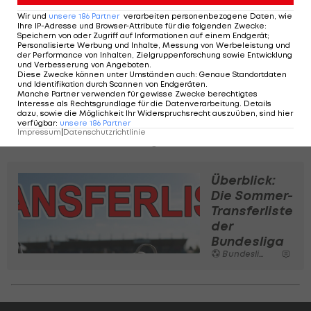
jungen Österreicher verpflichten konnten ist
Wir und
unsere
186
Partner
verarbeiten personenbezogene Daten, wie
Ihre IP-Adresse und Browser-Attribute für die folgenden Zwecke
:
erfreulich. Kofler war Stammspieler in Innsbruck
Speichern von oder Zugriff auf Informationen auf einem Endgerät;
und war ein wichtiger Bestandteil in der tollen
Personalisierte Werbung und Inhalte, Messung von Werbeleistung und
der Performance von Inhalten, Zielgruppenforschung sowie Entwicklung
Saison der Tiroler. Er hat somit viel Spielpraxis auf
und Verbesserung von Angeboten
.
Diese Zwecke können unter Umständen auch
:
Genaue Standortdaten
hohem Niveau. Jürgen Lemmerer und Florian
und Identifikation durch Scannen von Endgeräten
.
Manche Partner verwenden für gewisse Zwecke berechtigtes
Weiler sind absolute Talente und
Interesse als Rechtsgrundlage für die Datenverarbeitung. Details
dazu, sowie die Möglichkeit Ihr Widerspruchsrecht auszuüben, sind hier
Zukunftshoffnungen, die in den Testspielen bereits
verfügbar
:
unsere
186
Partner
Impressum
|
Datenschutzrichtlinie
ihr Können unter Beweis gestellt haben."
Überblick:
Die Sommer-
Transferliste
der
Bundesliga
Bundesliga