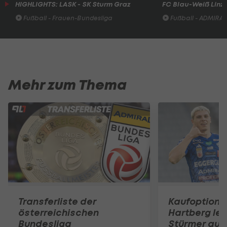
HIGHLIGHTS: LASK - SK Sturm Graz
FC Blau-Weiß Linz 
Fußball - Frauen-Bundesliga
Fußball - ADMIRAL 
Mehr zum Thema
Transferliste der
Kaufoption g
österreichischen
Hartberg lei
Bundesliga
Stürmer aus