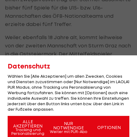
bisher fünf Spiele für die U15- bzw. U16-
Mannschaften des ÖFB-Nationalteams und
erzielte dabei fünf Treffer.
Weiler, ebenfalls 18 Jahre alt, kommt leihweise
von der zweiten Mannschaft von Sturm Graz nach
in die Oststeiermark. Der Mittelfeldspieler
startete seine Karriere beim ehemaligen
Datenschutz
Zweitligist FC Gratkorn und wechselte danach in
Wählen Sie [Alle Akzeptieren] um allen Zwecken, Cookies
die Jugend des
SK Sturm Graz
. Weiler hat bereits
und Diensten zuzustimmen oder [Nur Notwendige] im LAOLA1
18 Einsätze für die österreichische U15-, U16- und
PUR Modus, ohne Tracking uns Peronsalisierung von
Werbung fortzufahren. Sie können mit [Optionen] auch eine
U17-Nationalmannschaft absolviert.
individuelle Auswahl zu treffen. Sie können Ihre Einstellungen
jederzeit über den Button links unten bzw. über den Link in
Hartberg-Obmann und -Geschäftsführer Erich
der Fußzeile anpassen.
Korherr meint: "Nach der Verletzung von Christian
ALLE
NUR
Klem mussten wir auf der linken Abwehrseite
AKZEPTIEREN
OPTIONEN
NOTWENDIGE
Tracking und
Weiter mit PUR-Abo
reagieren. Dass wir mit Thomas Kofler nun einen
Personalisierung