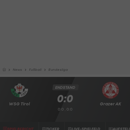
News
Fußball
Bundesliga
ENDSTAND
0:0
WSG Tirol
Grazer AK
0:0 , 0:0
SPIELBERICHT
TICKER
LIVE-SPIELFELD
AUFSTEL