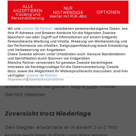
der Vizemeister, von der Herangehensweise
ALLE
NUR
ändern sie aber nichts. "Unser Still soll immer
AKZEPTIEREN
OPTIONEN
NOTWENDIGE
Tracking und
Weiter mit PUR-Abo
Personalisierung
gleich sein.
Wir und
unsere
186
Partner
verarbeiten personenbezogene Daten, wie
Also, dass wir mutig im Ballbesitz sind und dass wir
Ihre IP-Adresse und Browser-Attribute für die folgenden Zwecke
:
Speichern von oder Zugriff auf Informationen auf einem Endgerät;
schon ab einer gewissen Höhe attackieren, was
Personalisierte Werbung und Inhalte, Messung von Werbeleistung und
der Performance von Inhalten, Zielgruppenforschung sowie Entwicklung
gegen Salzburg natürlich nicht 90 Minuten
und Verbesserung von Angeboten
.
Diese Zwecke können unter Umständen auch
:
Genaue Standortdaten
gelungen ist.
und Identifikation durch Scannen von Endgeräten
.
Manche Partner verwenden für gewisse Zwecke berechtigtes
Interesse als Rechtsgrundlage für die Datenverarbeitung. Details
Ich glaube schon, dass man gegen die WSG schon
dazu, sowie die Möglichkeit Ihr Widerspruchsrecht auszuüben, sind hier
verfügbar
:
unsere
186
Partner
mehr unser Spiel am Platz sieht, vor allem weil sie
Impressum
|
Datenschutzrichtlinie
andere Räume hergeben", sagte
GAK
-Trainer
Gernot Messner.
Zuversicht trotz Niederlage
Den Gegner erwartete er in einem 3-4-3 "mit
kontinuierlichem Aufbau und dann einem