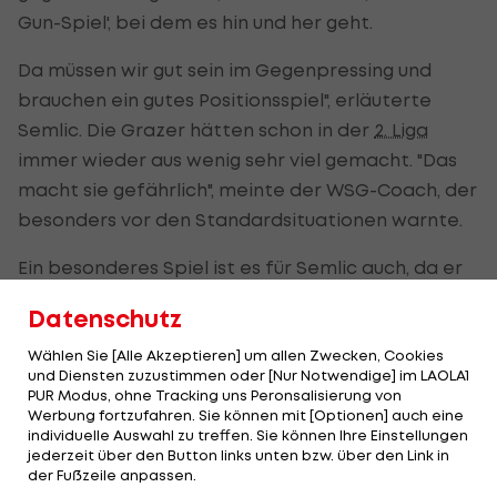
Gun-Spiel', bei dem es hin und her geht.
Da müssen wir gut sein im Gegenpressing und
brauchen ein gutes Positionsspiel", erläuterte
Semlic. Die Grazer hätten schon in der
2. Liga
immer wieder aus wenig sehr viel gemacht. "Das
macht sie gefährlich", meinte der WSG-Coach, der
besonders vor den Standardsituationen warnte.
Ein besonderes Spiel ist es für Semlic auch, da er
mit Milos Jovicic, Thorsten Schriebl und
Christian
Datenschutz
Lichtenberger
drei
GAK
-Akteure bei Lafnitz
gecoacht hat.
Wählen Sie [Alle Akzeptieren] um allen Zwecken, Cookies
und Diensten zuzustimmen oder [Nur Notwendige] im LAOLA1
PUR Modus, ohne Tracking uns Peronsalisierung von
Werbung fortzufahren. Sie können mit [Optionen] auch eine
Messner erwartet anderes Spiel
individuelle Auswahl zu treffen. Sie können Ihre Einstellungen
jederzeit über den Button links unten bzw. über den Link in
Die Grazer erwartet ein ganz anderer Gegner als
der Fußzeile anpassen.