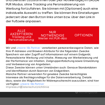
PUR Modus, ohne Tracking uns Peronsalisierung von
Werbung fortzufahren. Sie können mit [Optionen] auch eine
Beim Bundesliga-Neuling empfehlen will sich
individuelle Auswahl zu treffen. Sie können Ihre Einstellungen
neben Lucas Scholl (zuletzt Horn) auch
Ahmet
jederzeit über den Button links unten bzw. über den Link in
der Fußzeile anpassen.
Muhamedbegovic
. Der 22-Jährige
Innenverteidiger hat den SKN St. Pölten nach dem
ALLE
NUR
AKZEPTIEREN
Abstieg verlassen, ist also ablösefrei zu haben.
OPTIONEN
NOTWENDIGE
Tracking und
Weiter mit PUR-Abo
Personalisierung
Der Niederösterreicher war bereits 64 Mal in der
Wir und
unsere
186
Partner
verarbeiten personenbezogene Daten, wie
Bundesliga im Einsatz.
Ihre IP-Adresse und Browser-Attribute für die folgenden Zwecke
:
Speichern von oder Zugriff auf Informationen auf einem Endgerät;
Personalisierte Werbung und Inhalte, Messung von Werbeleistung und
VIDEO: Die 5 schönsten Klagenfurt-Tore der
der Performance von Inhalten, Zielgruppenforschung sowie Entwicklung
und Verbesserung von Angeboten
.
Aufstiegssaison
Diese Zwecke können unter Umständen auch
:
Genaue Standortdaten
und Identifikation durch Scannen von Endgeräten
.
Manche Partner verwenden für gewisse Zwecke berechtigtes
Interesse als Rechtsgrundlage für die Datenverarbeitung. Details
dazu, sowie die Möglichkeit Ihr Widerspruchsrecht auszuüben, sind hier
HIGHLIGHTS: LASK - SK Sturm Graz
ADMIRAL Hüttenga
verfügbar
:
unsere
186
Partner
erzielt das Tor der
Impressum
|
Datenschutzrichtlinie
Fußball - Frauen-Bundesliga
Hüttengaudi