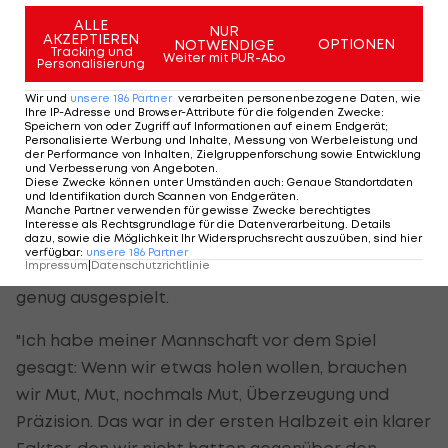
Vogel.
ALLE
NUR
AKZEPTIEREN
OPTIONEN
NOTWENDIGE
Tracking und
Weiter mit PUR-Abo
Tipico Sportwetten – Jetzt 100 €
Personalisierung
Neukundenbonus sichern!
Wir und
unsere
186
Partner
verarbeiten personenbezogene Daten, wie
Ihre IP-Adresse und Browser-Attribute für die folgenden Zwecke
:
Speichern von oder Zugriff auf Informationen auf einem Endgerät;
Der Plan des 42-Jährigen war es, Salzburg in der
Personalisierte Werbung und Inhalte, Messung von Werbeleistung und
der Performance von Inhalten, Zielgruppenforschung sowie Entwicklung
ersten Halbzet das Spiel zu überlassen. Mit der
und Verbesserung von Angeboten
.
Diese Zwecke können unter Umständen auch
:
Genaue Standortdaten
Umsetzung war er nur bedingt zufrieden. Zwar
und Identifikation durch Scannen von Endgeräten
.
Manche Partner verwenden für gewisse Zwecke berechtigtes
habe man bis auf den "Wahnsinns-Schuss von
Interesse als Rechtsgrundlage für die Datenverarbeitung. Details
dazu, sowie die Möglichkeit Ihr Widerspruchsrecht auszuüben, sind hier
Gulbrandsen" zum 0:1 gut verteidigt, die eigenen
verfügbar
:
unsere
186
Partner
Impressum
|
Datenschutzrichtlinie
Ballbesitzphasen zur Entlastung jedoch nicht gut
genug ausgespielt.
"Ich habe meiner Mannschaft vor dem Spiel
gesagt: Wenn wir etwas holen wollen, brauchen
wir Mut, Mut, nochmals Mut, Überzeugung und
Präzision. Das war in der ersten Halbzeit ein klarer
Faktor, den wir nicht hatten gegenüber den