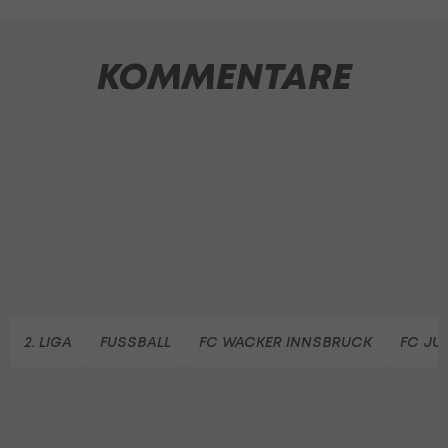
KOMMENTARE
2. LIGA
FUSSBALL
FC WACKER INNSBRUCK
FC JU