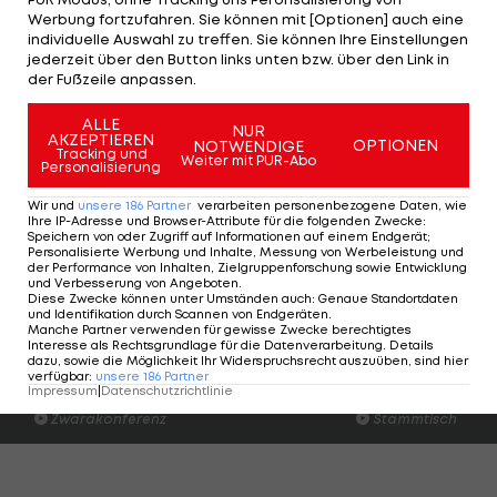
mit dem Platzverweis von Hupfauf, der wie
Werbung fortzufahren. Sie können mit [Optionen] auch eine
Meusburger mit Gelb-Rot des Feldes verwiesen
individuelle Auswahl zu treffen. Sie können Ihre Einstellungen
jederzeit über den Button links unten bzw. über den Link in
wird.
der Fußzeile anpassen.
Somit verpasst Wacker (30 Punkte) die
ALLE
NUR
AKZEPTIEREN
OPTIONEN
Möglichkeit, den dritten Rang weiter abzusichern.
NOTWENDIGE
Tracking und
Weiter mit PUR-Abo
Personalisierung
Die Juniors rücken mit 27 Zählern an die siebte
Stelle vor.
Wir und
unsere
186
Partner
verarbeiten personenbezogene Daten, wie
Ihre IP-Adresse und Browser-Attribute für die folgenden Zwecke
:
Speichern von oder Zugriff auf Informationen auf einem Endgerät;
2. Liga - Spielplan/Ergebnisse >>>
Personalisierte Werbung und Inhalte, Messung von Werbeleistung und
der Performance von Inhalten, Zielgruppenforschung sowie Entwicklung
und Verbesserung von Angeboten
.
Diese Zwecke können unter Umständen auch
:
Genaue Standortdaten
2. Liga - Tabelle >>>
und Identifikation durch Scannen von Endgeräten
.
Manche Partner verwenden für gewisse Zwecke berechtigtes
Interesse als Rechtsgrundlage für die Datenverarbeitung. Details
dazu, sowie die Möglichkeit Ihr Widerspruchsrecht auszuüben, sind hier
Der legendäre Durchmarsch des FC
Am Stammtisch bei
verfügbar
:
unsere
186
Partner
Wacker Tirol I #Zwarakonferenz History
Christopher Knett
Impressum
|
Datenschutzrichtlinie
Zwarakonferenz
Stammtisch