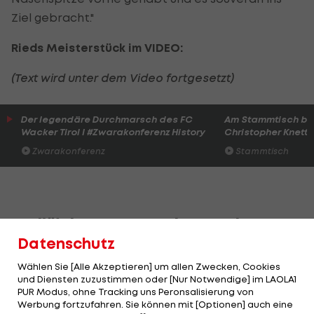
Ziel gebracht."
Rieds Meisterstück im VIDEO:
(Text wird unter dem Video fortgesetzt)
Der legendäre Durchmarsch des FC
Am Stammtisch bei
Wacker Tirol I #Zwarakonferenz History
Christopher Knett
Zwarakonferenz
Stammtisch
Dreijährige Durststrecke zu Ende
Datenschutz
Für Ried endet eine dreijährige Durststrecke, die
Wählen Sie [Alle Akzeptieren] um allen Zwecken, Cookies
in der etwas chaotischen Saison 2016/17
und Diensten zuzustimmen oder [Nur Notwendige] im LAOLA1
eingeleitet wurde. Die war nicht nur von einem
PUR Modus, ohne Tracking uns Peronsalisierung von
Werbung fortzufahren. Sie können mit [Optionen] auch eine
Trainerwechsel geprägt, sondern auch von