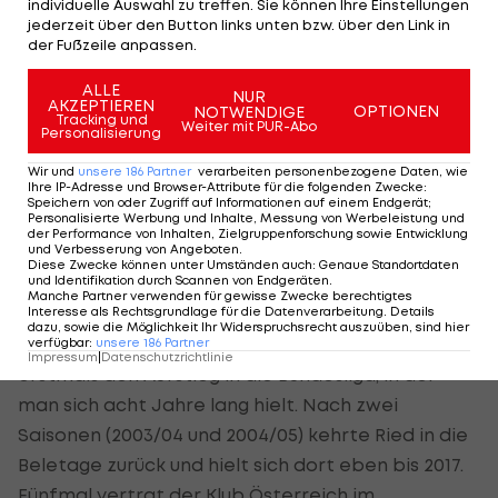
individuelle Auswahl zu treffen. Sie können Ihre Einstellungen
Querelen in der Führungsriege. Der aktuelle Ried-
jederzeit über den Button links unten bzw. über den Link in
der Fußzeile anpassen.
Geschäftsführer Roland Daxl brachte sich als
neuer starker Mann in Position, im Februar 2017
ALLE
NUR
AKZEPTIEREN
OPTIONEN
NOTWENDIGE
trennte sich der Klub von Sportdirektor Stefan
Tracking und
Weiter mit PUR-Abo
Personalisierung
Reiter. Und damit jenem Langzeitfunktionär, der
Wir und
unsere
186
Partner
verarbeiten personenbezogene Daten, wie
seit 1993 mit einer Unterbrechung von vier Jahren
Ihre IP-Adresse und Browser-Attribute für die folgenden Zwecke
:
Speichern von oder Zugriff auf Informationen auf einem Endgerät;
den Club im Oberhaus etabliert hatte.
Personalisierte Werbung und Inhalte, Messung von Werbeleistung und
der Performance von Inhalten, Zielgruppenforschung sowie Entwicklung
und Verbesserung von Angeboten
.
Reiter, inzwischen Manager von Zweitligist Blau-
Diese Zwecke können unter Umständen auch
:
Genaue Standortdaten
und Identifikation durch Scannen von Endgeräten
.
Weiß Linz, gilt als Architekt des Innviertler Erfolgs.
Manche Partner verwenden für gewisse Zwecke berechtigtes
Unter seiner Ägide schaffte der Verein, der bis 1991
Interesse als Rechtsgrundlage für die Datenverarbeitung. Details
dazu, sowie die Möglichkeit Ihr Widerspruchsrecht auszuüben, sind hier
maximal in der Landesliga gekickt hatte, 1995
verfügbar
:
unsere
186
Partner
Impressum
|
Datenschutzrichtlinie
erstmals den Aufstieg in die Bundesliga, in der
man sich acht Jahre lang hielt. Nach zwei
Saisonen (2003/04 und 2004/05) kehrte Ried in die
Beletage zurück und hielt sich dort eben bis 2017.
Fünfmal vertrat der Klub Österreich im