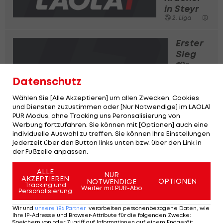
in Steyr
2. Liga
Erster
Sieg
für
Djuricin
Datenschutz
als
Trainer
Wählen Sie [Alle Akzeptieren] um allen Zwecken, Cookies
und Diensten zuzustimmen oder [Nur Notwendige] im LAOLA1
von BW
PUR Modus, ohne Tracking uns Peronsalisierung von
Linz
Werbung fortzufahren. Sie können mit [Optionen] auch eine
2. Liga
individuelle Auswahl zu treffen. Sie können Ihre Einstellungen
jederzeit über den Button links unten bzw. über den Link in
der Fußzeile anpassen.
Ohne Frage, der Spielverlauf meinte es gut mit
ALLE
NUR
AKZEPTIEREN
der
SV Ried
. Eine frühe Führung nach fünf Minuten,
OPTIONEN
NOTWENDIGE
Tracking und
Weiter mit PUR-Abo
Personalisierung
das zweite Tor kurz vor der Halbzeit und dann
waren da noch die beiden Ausschlüsse.
Wir und
unsere
186
Partner
verarbeiten personenbezogene Daten, wie
Ihre IP-Adresse und Browser-Attribute für die folgenden Zwecke
:
Speichern von oder Zugriff auf Informationen auf einem Endgerät;