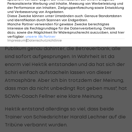
Besonders die Rote Karte gegen Milos Jovicic in
Personalisierte Werbung und Inhalte, Messung von Werbeleistung und
der Performance von Inhalten, Zielgruppenforschung sowie Entwicklung
der Nachspielzeit des ersten Durchgangs sorgte
und Verbesserung von Angeboten
.
Diese Zwecke können unter Umständen auch
:
Genaue Standortdaten
für Gesprächsstoff.
und Identifikation durch Scannen von Endgeräten
.
Manche Partner verwenden für gewisse Zwecke berechtigtes
Interesse als Rechtsgrundlage für die Datenverarbeitung. Details
"Wenn das Ganze 20 Meter weiter vorne passiert,
dazu, sowie die Möglichkeit Ihr Widerspruchsrecht auszuüben, sind hier
verfügbar
:
unsere
186
Partner
gibt es eine Gelbe Karte. Da ist natürlich das
Impressum
|
Datenschutzrichtlinie
Publikum genau dahinter, die Betreuerbank, alle
sind sofort aufgesprungen. In Wahrheit ist da
enorm viel Hektik entstanden und da hat sich der
Schiri einfach aufstacheln lassen von dieser
Atmosphäre. Aber ich bin trotzdem der Meinung,
dass man da nicht unbedingt Rot geben muss", hat
SCWN-Coach Fellner eine klare Meinung.
Hektik entstand allerdings so viel, dass beide
Trainer von Schiedsrichter Harald Lechner auf die
Tribüne verbannt wurden.