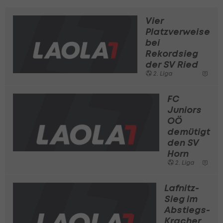
Vier
Platzverweise
bei
Rekordsieg
der SV Ried
2. Liga
FC
Juniors
OÖ
demütigt
den SV
Horn
2. Liga
Lafnitz-
Sieg im
Abstiegs-
Kracher