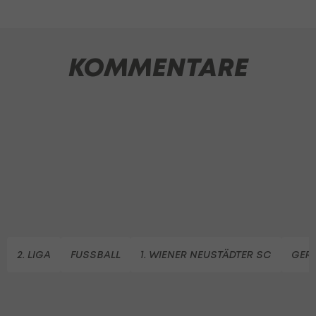
KOMMENTARE
2. LIGA
FUSSBALL
1. WIENER NEUSTÄDTER SC
GER