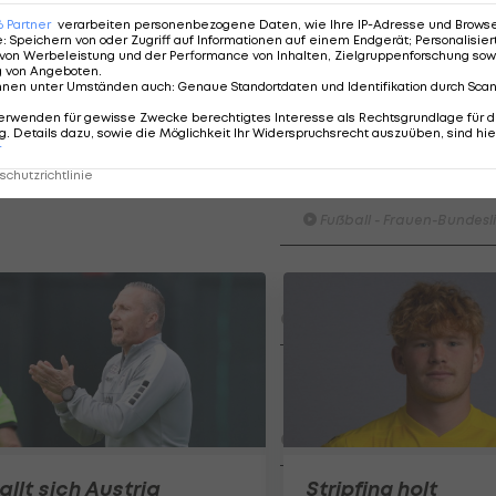
z der
6
Partner
verarbeiten personenbezogene Daten, wie Ihre IP-Adresse und Browser-
e
:
Speichern von oder Zugriff auf Informationen auf einem Endgerät; Personalisi
von Werbeleistung und der Performance von Inhalten, Zielgruppenforschung sow
g von Angeboten
.
nnen unter Umständen auch
:
Genaue Standortdaten und Identifikation durch Sca
erwenden für gewisse Zwecke berechtigtes Interesse als Rechtsgrundlage für d
. Details dazu, sowie die Möglichkeit Ihr Widerspruchsrecht auszuüben, sind hie
r
HIGHLIGHTS: LASK - SK St
chutzrichtlinie
Graz
Fußball - Frauen-Bundesl
FC Blau-Weiß Linz - FC Wack
Innsbruck
Fußball - ADMIRAL 2. Liga
Highlights: Jerabek bereitet
dem SKN einen endgültigen
Fehlstart
Fußball - ADMIRAL 2. Liga
allt sich Austria
Stripfing holt
FC Liefering - FC Hertha Wel